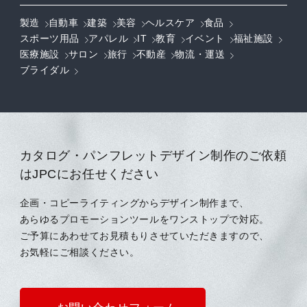
製造
自動車
建築
美容
ヘルスケア
食品
スポーツ用品
アパレル
IT
教育
イベント
福祉施設
医療施設
サロン
旅行
不動産
物流・運送
ブライダル
カタログ・パンフレットデザイン制作のご依頼
はJPCにお任せください
企画・コピーライティングからデザイン制作まで、
あらゆるプロモーションツールをワンストップで対応。
ご予算にあわせてお見積もりさせていただきますので、
お気軽にご相談ください。