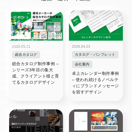
周年記念誌・社史
取扱説明書・マニュアル
パワーポイント
プレゼン資料・営業資料
デジタルサイネージ
デザイン制作関連サービス
ブランディングデザイン
2026.05.21
2026.04.23
コピーライティング・記事制作
総合カタログ
カタログ・パンフレット
業種別
総合カタログ制作事例 –
会社案内
製造
シリーズ3年目の集大
卓上カレンダー制作事例
自動車
成、クライアント様と育
– 使われ続けるノベルテ
建築
てるカタログデザイン
ィにブランドメッセージ
美容
を宿すデザイン
ヘルスケア
食品
スポーツ用品
アパレル
IT
教育