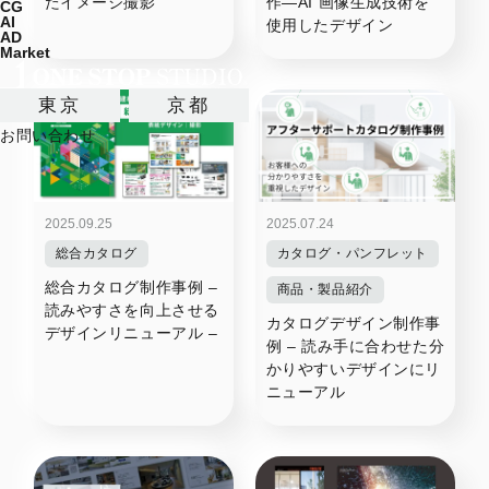
たイメージ撮影
作―AI 画像生成技術を
CG
AI
使用したデザイン
AD
Market
東京
京都
お問い合わせ
2025.09.25
2025.07.24
総合カタログ
カタログ・パンフレット
総合カタログ制作事例 –
商品・製品紹介
読みやすさを向上させる
カタログデザイン制作事
デザインリニューアル –
例 – 読み手に合わせた分
かりやすいデザインにリ
ニューアル