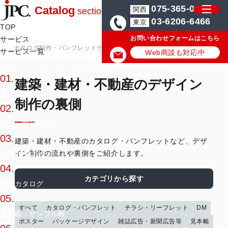
075-365-0571
Catalog
関西
section
03-6206-6466
東京
TOP
お問い合わせフォームはこちら
サービス
カタログ制作・パンフレットデザイン会社はJPC
カタログ・パンフレ
サービス一覧
Web商談も対応中
カタログ・パンフレットの目的・用途別サービス
01.
建築・建材・不動産のデザイン
会社案内
制作の裏側
02.
商品・製品紹介
03.
建築・建材・不動産のカタログ・パンフレットなど、デザ
イン制作の流れや裏側をご紹介します。
総合カタログ
04.
カテゴリから探す
通販カタログ
05.
すべて
カタログ・パンフレット
チラシ・リーフレット
DM
見本帳・サンプル帳
ポスター
パッケージデザイン
雑誌広告・新聞広告等
見本帳