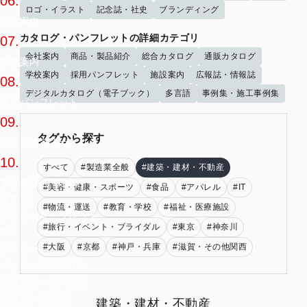
06.
ロゴ・イラスト
記念誌・社史
ブランディング
施設案内
カタログ・パンフレットの詳細カテゴリ
07.
会社案内
商品・製品紹介
総合カタログ
通販カタログ
学校案内
学校案内
採用パンフレット
施設案内
広報誌・情報誌
08.
デジタルカタログ（電子ブック）
多言語
事例集・施工事例集
採用パンフレット
09.
タグから探す
英語・多言語カタログ
10.
すべて
#製造業全般
#建築・建材・不動産
事例集/施工事例集
#美容・健康・スポーツ
#食品
#アパレル
#IT
種類別
#物流・運送
#教育・学校
#福祉・医療施設
チラシ・リーフレット
#旅行・イベント・ブライダル
#東京
#神奈川
DM
#大阪
#京都
#神戸・兵庫
#滋賀・その他関西
ポスター
パッケージデザイン
雑誌広告・新聞広告
広報誌・情報誌
建築・建材・不動産