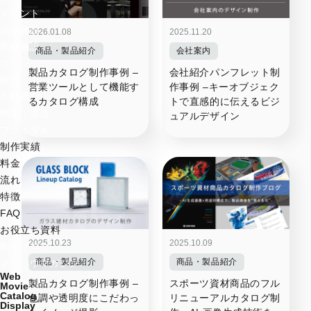
イベント
福祉施設
2026.01.08
2025.11.20
医療施設
商品・製品紹介
会社案内
サロン
製品カタログ制作事例 –
会社紹介パンフレット制
旅行
営業ツールとして機能す
作事例 –キーオブジェク
不動産
るカタログ構成
トで直感的に伝えるビジ
物流・運送
ュアルデザイン
ブライダル
制作実績
料金
流れ
特徴
FAQ
お役立ち資料
2025.10.23
2025.10.09
制作ブログ
商品・製品紹介
商品・製品紹介
ノウハウマガジン
Web
製品カタログ制作事例 –
スポーツ資材商品のフル
Movie
Catalog
色調や透明度にこだわっ
リニューアルカタログ制
Display