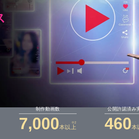
ス
制作動画数
公開許諾済み
7,000
460
※2
本以上
本