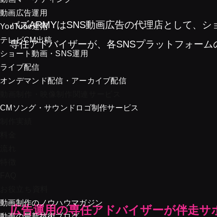
動画広告運用
バズARMYはSNS動画広告の代理店として、
YouTube運用
テレビCM出稿
専任アドバイザーが、各SNSプラットフォー
ショート動画・SNS運用
ライブ配信
オンデマンド配信・アーカイブ配信
動画制作・映像制作関連サービス
CMソング・サウンドロゴ制作サービス
制作実績
料金
流れ
特徴
FAQ
お役立ち資料
動画制作のノウハウマガジン
広告運用の専任アドバイザーが伴走サ
動画の最新技術ブログ