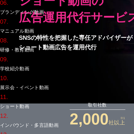
ショート動画の
06.
ブランディング動画
広告運用代行サービ
07.
マニュアル動画
SNSの特性を把握した専任アドバイザーが
08.
ショート動画広告を運用代行
研修・教育動画
09.
学校紹介動画
10.
展示会・イベント動画
11.
取引社数
ショート動画
2,000
12.
※1
社以上
インバウンド・多言語動画