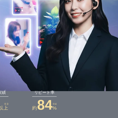
実績
リピート率
84
※3
※4
以上
約
%