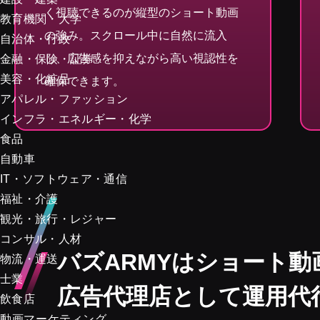
く視聴できるのが縦型のショート動画
教育機関・大学
の強み。スクロール中に自然に流入
自治体・行政
し、広告感を抑えながら高い視認性を
金融・保険・証券
美容・化粧品
確保できます。
アパレル・ファッション
インフラ・エネルギー・化学
食品
自動車
IT・ソフトウェア・通信
福祉・介護
観光・旅行・レジャー
コンサル・人材
バズARMYはショート動
物流・運送
士業
広告代理店として運用代
飲食店
動画マーケティング