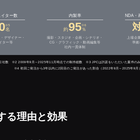
エイター数
内製率
NDA
0
95
※5
※6
名
約
％
ー・デザイナー・
撮影・スタジオ・企画・シナリオ・
上場企
イター等
CG・グラフィック・動画編集等
準拠
社内一貫体制
の取引社数 ※2 2009年9月～2025年11月時点での制作総数 ※3 JPCは許諾をいただいた
※4 初回ご発注から3年以内に2回目のご発注があった割合（2022年9月～2025年9月） 
する理由と効果