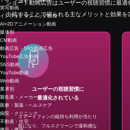
ショート動画広告はユーザーの視聴習慣に最適
実写動画
出稿することで得られる主なメリットと効果を
インフォグラフィック動画
AI×2Dアニメーション動画
媒体別
CM動画
動画広告・SNS動画広告
YouTube広告動画
SNS動画
YouTube動画
Web動画
ユーザーの視聴習慣に
業界別
製造業・メーカー
最適化されている
医療・製薬・ヘルスケア
病院・クリニック
スマートフォンの縦持ち利用が当たり
不動産・住宅
前になり、フルスクリーンで違和感な
建設・建築