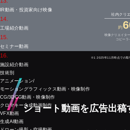
13.
IR動画・投資家向け映像
社内クリ
14.
6
約
工場紹介動画
映像クリエイタ
15.
コピーラ
セミナー動画
16.
※1 2025年11月時点で
施設紹介動画
技術別
アニメーション/
モーショングラフィックス動画・映像制作
CG/3DCG動画・映像制作
クロマキー合成動画制作
ショート動画を広告出稿
VFX動画
生成AI動画
ドローン撮影・空撮動画