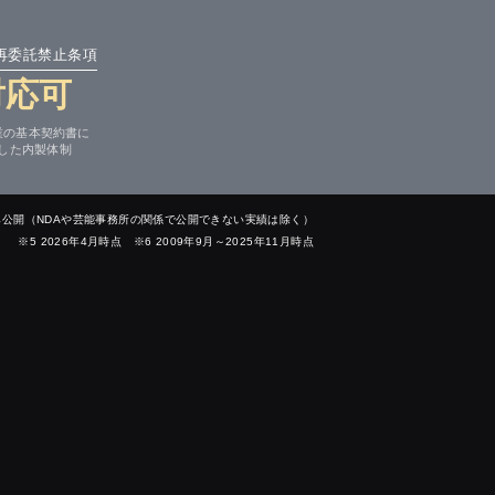
・再委託禁止条項
対応可
業の基本契約書に
した内製体制
案件のみ公開（NDAや芸能事務所の関係で公開できない実績は除く）
※5 2026年4月時点 ※6 2009年9月～2025年11月時点