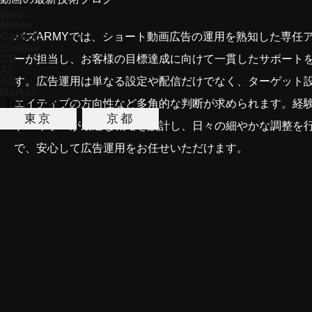
Web
Movie
バズARMYでは、ショート動画広告の運用を熟知した専任
Catalog
Display
ーが担当し、お客様の目標達成に向けて一貫したサポート
CG
AI
す。広告運用は単なる設定や配信だけでなく、ターゲット
AD
Market
エイティブの方向性など多角的な判断が求められます。経
東京
京都
ドバイザーが最適な戦略を設計し、日々の細やかな調整を
で、安心して広告運用をお任せいただけます。