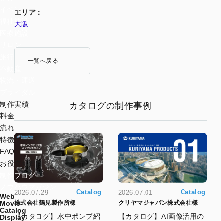
イベント
エリア：
福祉施設
大阪
医療施設
サロン
旅行
一覧へ戻る
不動産
物流・運送
ブライダル
制作実績
カタログの制作事例
料金
流れ
特徴
FAQ
お役立ち資料
制作ブログ
ノウハウマガジン
Catalog
Catalog
2026.07.29
2026.07.01
Web
株式会社鶴見製作所様
クリヤマジャパン株式会社様
Movie
Catalog
【カタログ】水中ポンプ紹
【カタログ】AI画像活用の
Display