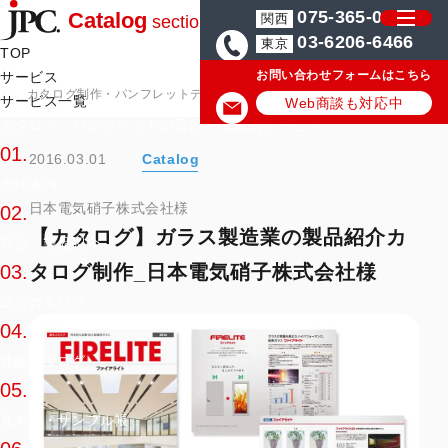
075-365-0571
Catalog
関西
section
03-6206-6466
東京
TOP
お問い合わせフォームはこちら
サービス
カタログ制作・パンフレットデザイン会社はJPC
カタログ・パンフレッ
サービス一覧
Web商談も対応中
カタログ・パンフレットの目的・用途別サービス
01.
2016.03.01
Catalog
会社案内
日本電気硝子株式会社様
02.
【カタログ】ガラス製造業の製品紹介カ
商品・製品紹介
タログ制作_日本電気硝子株式会社様
03.
総合カタログ
04.
通販カタログ
05.
見本帳・サンプル帳