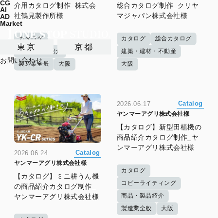
CG
介用カタログ制作_株式会
総合カタログ制作_クリヤ
AI
社鶴見製作所様
マジャパン株式会社様
AD
Market
カタログ
カタログ
総合カタログ
東京
京都
商品・製品紹介
建築・建材・不動産
お問い合わせ
製造業全般
大阪
大阪
Catalog
2026.06.17
ヤンマーアグリ株式会社様
【カタログ】新型田植機の
商品紹介カタログ制作_ヤ
ンマーアグリ株式会社様
Catalog
2026.06.24
ヤンマーアグリ株式会社様
カタログ
【カタログ】ミニ耕うん機
コピーライティング
の商品紹介カタログ制作_
商品・製品紹介
ヤンマーアグリ株式会社様
製造業全般
大阪