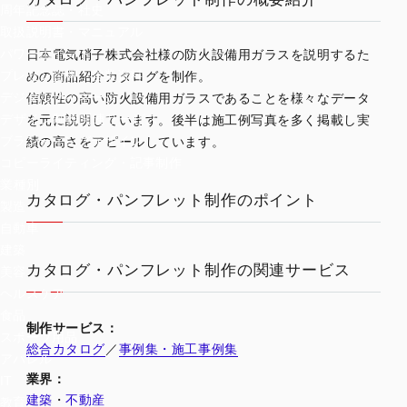
周年記念誌・社史
取扱説明書・マニュアル
パワーポイント
日本電気硝子株式会社様の防火設備用ガラスを説明するた
プレゼン資料・営業資料
めの商品紹介カタログを制作。
デジタルサイネージ
信頼性の高い防火設備用ガラスであることを様々なデータ
デザイン制作関連サービス
を元に説明しています。後半は施工例写真を多く掲載し実
ブランディングデザイン
績の高さをアピールしています。
コピーライティング・記事制作
業種別
カタログ・パンフレット制作のポイント
製造
自動車
建築
カタログ・パンフレット制作の関連サービス
美容
ヘルスケア
食品
制作サービス：
スポーツ用品
総合カタログ
／
事例集・施工事例集
アパレル
業界：
IT
建築
・
不動産
教育