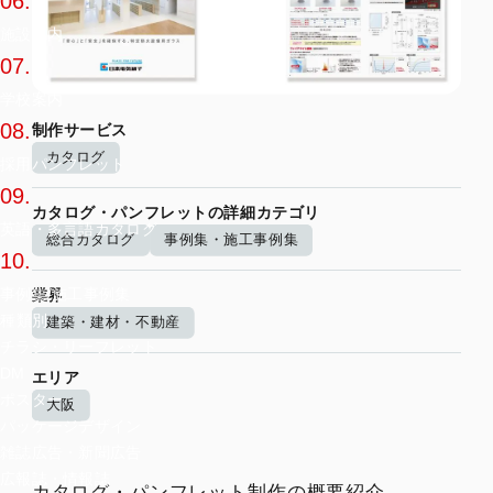
06.
施設案内
07.
学校案内
08.
制作サービス
カタログ
採用パンフレット
09.
カタログ・パンフレットの詳細カテゴリ
英語・多言語カタログ
総合カタログ
事例集・施工事例集
10.
事例集/施工事例集
業界
種類別
建築・建材・不動産
チラシ・リーフレット
DM
エリア
ポスター
大阪
パッケージデザイン
雑誌広告・新聞広告
広報誌・情報誌
カタログ・パンフレット制作の概要紹介