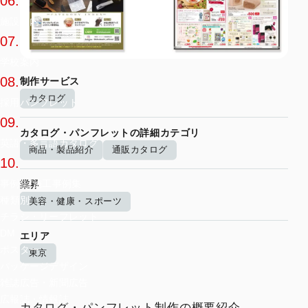
06.
施設案内
07.
学校案内
08.
制作サービス
カタログ
採用パンフレット
09.
カタログ・パンフレットの詳細カテゴリ
英語・多言語カタログ
商品・製品紹介
通販カタログ
10.
事例集/施工事例集
業界
種類別
美容・健康・スポーツ
チラシ・リーフレット
DM
エリア
ポスター
東京
パッケージデザイン
雑誌広告・新聞広告
広報誌・情報誌
カタログ・パンフレット制作の概要紹介