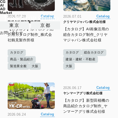
CG
AI
AD
Market
Catalog
Catalog
2026.07.29
2026.07.01
株式会社鶴見製作所様
クリヤマジャパン株式会社様
東京
京都
【カタログ】水中ポンプ紹
【カタログ】AI画像活用の
お問い合わせ
介用カタログ制作_株式会
総合カタログ制作_クリヤ
社鶴見製作所様
マジャパン株式会社様
カタログ
カタログ
総合カタログ
商品・製品紹介
建築・建材・不動産
製造業全般
大阪
大阪
Catalog
2026.06.17
ヤンマーアグリ株式会社様
【カタログ】新型田植機の
商品紹介カタログ制作_ヤ
ンマーアグリ株式会社様
Catalog
2026.06.24