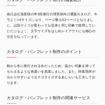
周年記念誌・社史
取扱説明書・マニュアル
パワーポイント
株式会社菊星様の年3回発行の理美容向け通販カタログ。今
プレゼン資料・営業資料
号よりA4サイズになり、ページ数も52ページとなりまし
デジタルサイネージ
た。誌面サイズが変わっても従来と同じ印象で使用してい
デザイン制作関連サービス
ただけるよう、文字サイズをはじめレイアウトにも細心の
ブランディングデザイン
注意を払っています。
コピーライティング・記事制作
業種別
カタログ・パンフレット制作のポイント
製造
自動車
建築
秋から冬に発行される合だったため、温かい印象を持って
美容
もらえるような色遣いを意識しました。また、特集箇所が
ヘルスケア
分かりやすいようカテゴライズするあしらいも工夫してお
食品
ります。
スポーツ用品
アパレル
カタログ・パンフレット制作の関連サービス
IT
教育