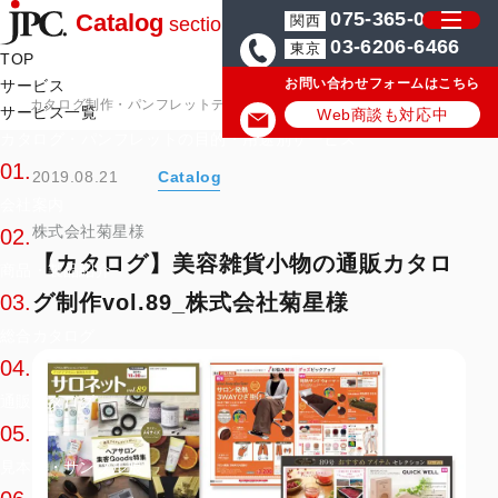
075-365-0571
Catalog
関西
section
03-6206-6466
東京
TOP
お問い合わせフォームはこちら
サービス
カタログ制作・パンフレットデザイン会社はJPC
カタログ・パンフレッ
サービス一覧
Web商談も対応中
カタログ・パンフレットの目的・用途別サービス
01.
2019.08.21
Catalog
会社案内
株式会社菊星様
02.
【カタログ】美容雑貨小物の通販カタロ
商品・製品紹介
グ制作vol.89_株式会社菊星様
03.
総合カタログ
04.
通販カタログ
05.
見本帳・サンプル帳