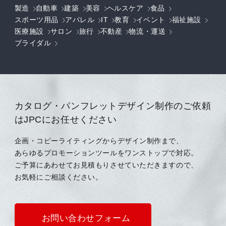
製造
自動車
建築
美容
ヘルスケア
食品
スポーツ用品
アパレル
IT
教育
イベント
福祉施設
医療施設
サロン
旅行
不動産
物流・運送
ブライダル
カタログ・パンフレットデザイン制作のご依頼
はJPCにお任せください
企画・コピーライティングからデザイン制作まで、
あらゆるプロモーションツールをワンストップで対応。
ご予算にあわせてお見積もりさせていただきますので、
お気軽にご相談ください。
お問い合わせフォーム