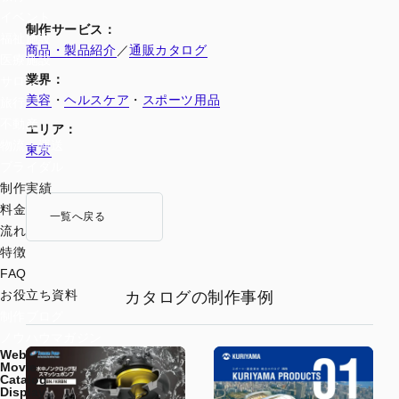
イベント
制作サービス：
福祉施設
商品・製品紹介
／
通販カタログ
医療施設
業界：
サロン
美容
・
ヘルスケア
・
スポーツ用品
旅行
不動産
エリア：
物流・運送
東京
ブライダル
制作実績
料金
一覧へ戻る
流れ
特徴
FAQ
お役立ち資料
カタログの制作事例
制作ブログ
ノウハウマガジン
Web
Movie
Catalog
Display