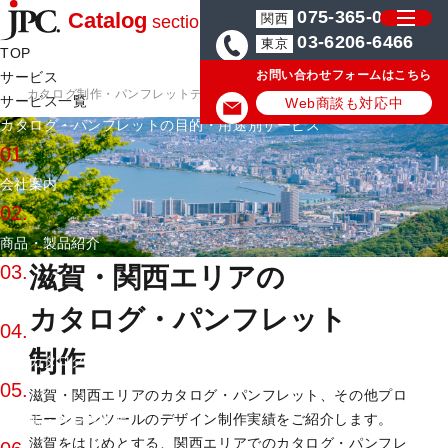
075-365-0571
Catalog
関西
section
03-6206-6466
東京
TOP
お問い合わせフォームはこちら
サービス
カタログ制作・パンフレットデザイン会社はJPC
カタログ・パンフレ
サービス一覧
Web商談も対応中
カタログ・パンフレットの目的・用途別サービス
01.
会社案内
02.
商品・製品紹介
03.
滋賀・関西エリアの
総合カタログ
カタログ・パンフレット
04.
制作
通販カタログ
05.
滋賀・関西エリアのカタログ・パンフレット、その他プロ
モーションツールのデザイン制作実績をご紹介します。
見本帳・サンプル帳
滋賀をはじめとする、関西エリアでのカタログ・パンフレ