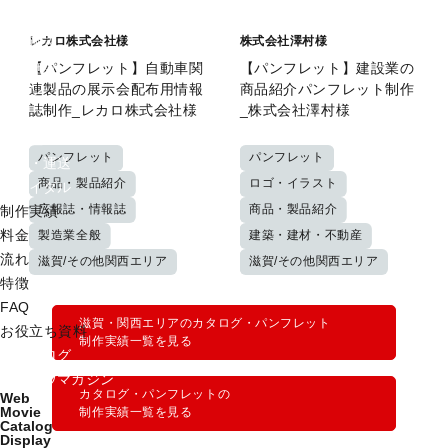
イベント
レカロ株式会社様
株式会社澤村様
福祉施設
医療施設
【パンフレット】自動車関
【パンフレット】建設業の
連製品の展示会配布用情報
商品紹介パンフレット制作
サロン
誌制作_レカロ株式会社様
_株式会社澤村様
旅行
不動産
パンフレット
パンフレット
物流・運送
商品・製品紹介
ロゴ・イラスト
ブライダル
広報誌・情報誌
商品・製品紹介
制作実績
料金
製造業全般
建築・建材・不動産
流れ
滋賀/その他関西エリア
滋賀/その他関西エリア
特徴
FAQ
滋賀・関西エリアのカタログ・パンフレット
お役立ち資料
制作実績一覧を見る
制作ブログ
ノウハウマガジン
カタログ・パンフレットの
Web
Movie
制作実績一覧を見る
Catalog
Display