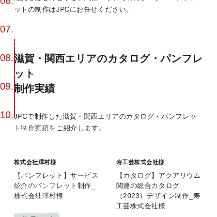
06.
ットの制作はJPCにお任せください。
施設案内
07.
学校案内
08.
滋賀・関西エリアのカタログ・パンフレ
ット
採用パンフレット
09.
制作実績
英語・多言語カタログ
10.
JPCで制作した滋賀・関西エリアのカタログ・パンフレッ
ト制作実績をご紹介します。
事例集/施工事例集
種類別
チラシ・リーフレット
株式会社澤村様
寿工芸株式会社様
DM
【パンフレット】サービス
【カタログ】アクアリウム
ポスター
紹介のパンフレット制作_
関連の総合カタログ
パッケージデザイン
株式会社澤村様
（2023）デザイン制作_寿
雑誌広告・新聞広告
工芸株式会社様
広報誌・情報誌