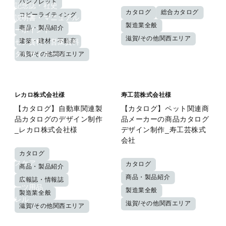
パンフレット
周年記念誌・社史
カタログ
総合カタログ
コピーライティング
取扱説明書・マニュアル
製造業全般
商品・製品紹介
パワーポイント
滋賀/その他関西エリア
建築・建材・不動産
プレゼン資料・営業資料
デジタルサイネージ
滋賀/その他関西エリア
デザイン制作関連サービス
ブランディングデザイン
コピーライティング・記事制作
レカロ株式会社様
寿工芸株式会社様
業種別
【カタログ】自動車関連製
【カタログ】ペット関連商
製造
品カタログのデザイン制作
品メーカーの商品カタログ
自動車
_レカロ株式会社様
デザイン制作_寿工芸株式
建築
会社
美容
カタログ
ヘルスケア
カタログ
商品・製品紹介
食品
商品・製品紹介
広報誌・情報誌
スポーツ用品
製造業全般
製造業全般
アパレル
滋賀/その他関西エリア
滋賀/その他関西エリア
IT
教育