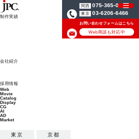
075-365-0571
関西
03-6206-6466
東京
制作実績
お問い合わせフォームはこちら
制作実績一覧
カタログ制作・パンフレットデザイン会社はJPC
大阪のカタログ・パン
Web
Web商談も対応中
Movie
Catalog
大阪のカタログ・パンフレット
Display
会社紹介
制作の実績/事例
ミッション
会社概要
採用情報
大阪のカタログ・パンフレットの最新デザイン制作実績を
Web
公開しています。
Movie
Catalog
Display
カテゴリから探す
CG
AI
制作サービス
AD
Market
カタログ
パンフレット
東京
京都
チラシ・リーフレット
DM
ポスター