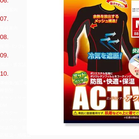
06.
施設案内
07.
学校案内
08.
採用パンフレット
09.
英語・多言語カタログ
10.
事例集/施工事例集
種類別
チラシ・リーフレット
DM
ポスター
パッケージデザイン
雑誌広告・新聞広告
広報誌・情報誌