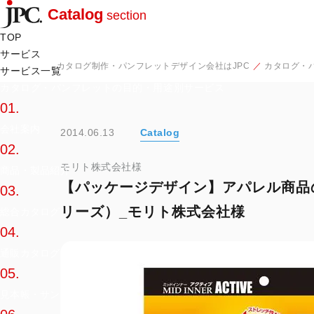
Catalog
section
TOP
サービス
カタログ制作・パンフレットデザイン会社はJPC
カタログ・
サービス一覧
カタログ・パンフレットの目的・用途別サービス
01.
会社案内
2014.06.13
Catalog
02.
モリト株式会社様
商品・製品紹介
【パッケージデザイン】アパレル商品の
03.
リーズ）_モリト株式会社様
総合カタログ
04.
通販カタログ
05.
見本帳・サンプル帳