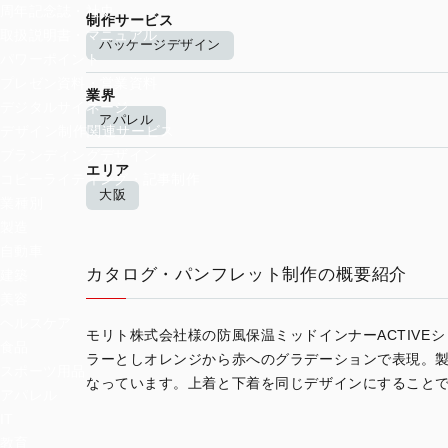
周年記念誌・社史
制作サービス
取扱説明書・マニュアル
パッケージデザイン
パワーポイント
プレゼン資料・営業資料
業界
デジタルサイネージ
アパレル
デザイン制作関連サービス
ブランディングデザイン
エリア
コピーライティング・記事制作
大阪
業種別
製造
自動車
カタログ・パンフレット制作の概要紹介
建築
美容
ヘルスケア
モリト株式会社様の防風保温ミッドインナーACTIV
食品
ラーとしオレンジから赤へのグラデーションで表現。
スポーツ用品
なっています。上着と下着を同じデザインにすること
アパレル
IT
教育