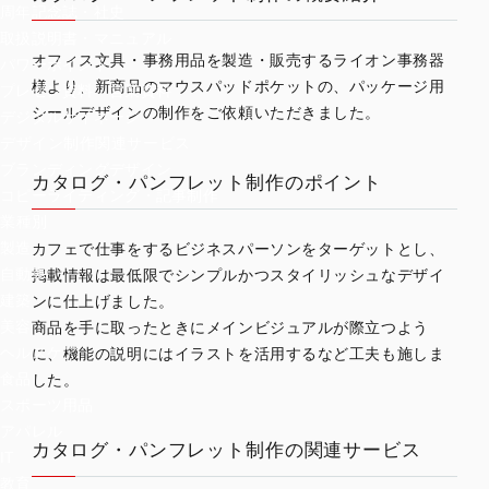
周年記念誌・社史
取扱説明書・マニュアル
オフィス文具・事務用品を製造・販売するライオン事務器
パワーポイント
様より、新商品のマウスパッドポケットの、パッケージ用
プレゼン資料・営業資料
シールデザインの制作をご依頼いただきました。
デジタルサイネージ
デザイン制作関連サービス
ブランディングデザイン
カタログ・パンフレット制作のポイント
コピーライティング・記事制作
業種別
製造
カフェで仕事をするビジネスパーソンをターゲットとし、
自動車
掲載情報は最低限でシンプルかつスタイリッシュなデザイ
建築
ンに仕上げました。
美容
商品を手に取ったときにメインビジュアルが際立つよう
ヘルスケア
に、機能の説明にはイラストを活用するなど工夫も施しま
食品
した。
スポーツ用品
アパレル
カタログ・パンフレット制作の関連サービス
IT
教育