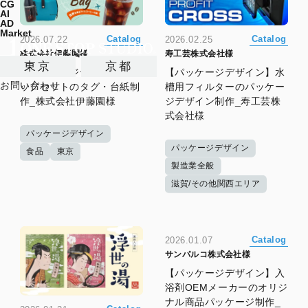
CG
AI
AD
Market
Catalog
Catalog
2026.07.22
2026.02.25
株式会社伊藤園様
寿工芸株式会社様
東京
京都
【パッケージデザイン】バ
【パッケージデザイン】水
お問い合わせ
ッグセットのタグ・台紙制
槽用フィルターのパッケー
作_株式会社伊藤園様
ジデザイン制作_寿工芸株
式会社様
パッケージデザイン
パッケージデザイン
食品
東京
製造業全般
滋賀/その他関西エリア
Catalog
2026.01.07
サンパルコ株式会社様
【パッケージデザイン】入
浴剤OEMメーカーのオリジ
ナル商品パッケージ制作_