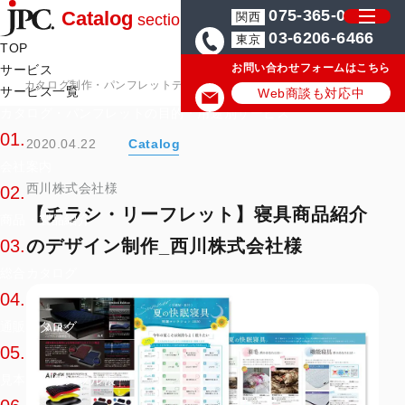
075-365-0571
Catalog
関西
section
03-6206-6466
東京
TOP
お問い合わせフォームはこちら
サービス
カタログ制作・パンフレットデザイン会社はJPC
カタログ・パンフレッ
サービス一覧
Web商談も対応中
カタログ・パンフレットの目的・用途別サービス
01.
2020.04.22
Catalog
会社案内
西川株式会社様
02.
【チラシ・リーフレット】寝具商品紹介
商品・製品紹介
のデザイン制作_西川株式会社様
03.
総合カタログ
04.
通販カタログ
05.
見本帳・サンプル帳