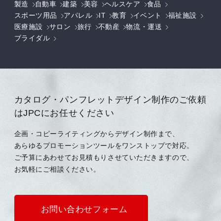
製造
自動車
建築
美容
ヘルスケア
食品
スポーツ用品
アパレル
IT
教育
イベント
福祉施設
医療施設
サロン
旅行
不動産
物流・運送
ブライダル
カタログ・パンフレットデザイン制作のご依頼
はJPCにお任せください
企画・コピーライティングからデザイン制作まで、
あらゆるプロモーションツールをワンストップで対応。
ご予算にあわせてお見積もりさせていただきますので、
お気軽にご相談ください。
お問い合わせフォーム