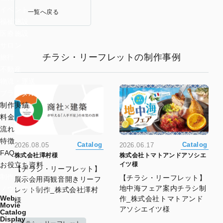
イベント
一覧へ戻る
福祉施設
医療施設
サロン
チラシ・リーフレットの制作事例
旅行
不動産
物流・運送
ブライダル
制作実績
料金
流れ
特徴
Catalog
Catalog
2026.08.05
2026.06.17
FAQ
株式会社澤村様
株式会社トマトアンドアソシエ
イツ様
お役立ち資料
【チラシ・リーフレット】
制作ブログ
【チラシ・リーフレット】
展示会用両観音開きリーフ
地中海フェア案内チラシ制
ノウハウマガジン
レット制作_株式会社澤村
Web
作_株式会社トマトアンド
様
Movie
アソシエイツ様
Catalog
Display