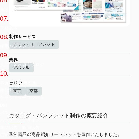
06.
施設案内
07.
学校案内
08.
制作サービス
チラシ・リーフレット
採用パンフレット
09.
業界
英語・多言語カタログ
アパレル
10.
事例集/施工事例集
エリア
種類別
東京
京都
チラシ・リーフレット
DM
ポスター
カタログ・パンフレット制作の概要紹介
パッケージデザイン
雑誌広告・新聞広告
季節商品の商品紹介リーフレットを製作いたしました。
広報誌・情報誌