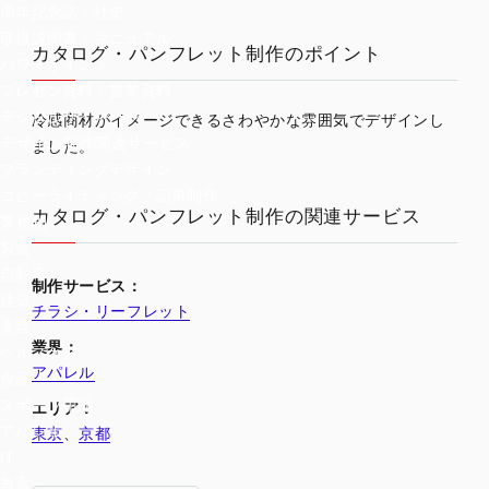
周年記念誌・社史
取扱説明書・マニュアル
カタログ・パンフレット制作のポイント
パワーポイント
プレゼン資料・営業資料
デジタルサイネージ
冷感商材がイメージできるさわやかな雰囲気でデザインし
デザイン制作関連サービス
ました。
ブランディングデザイン
コピーライティング・記事制作
カタログ・パンフレット制作の関連サービス
業種別
製造
自動車
制作サービス：
建築
チラシ・リーフレット
美容
業界：
ヘルスケア
アパレル
食品
スポーツ用品
エリア：
アパレル
東京
、
京都
IT
教育