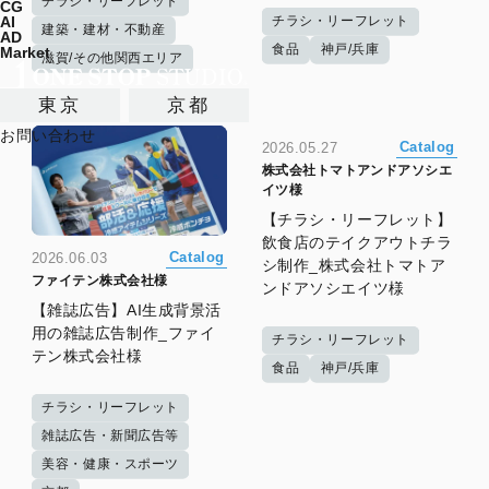
チラシ・リーフレット
CG
チラシ・リーフレット
AI
建築・建材・不動産
AD
食品
神戸/兵庫
Market
滋賀/その他関西エリア
東京
京都
お問い合わせ
Catalog
2026.05.27
株式会社トマトアンドアソシエ
イツ様
【チラシ・リーフレット】
飲食店のテイクアウトチラ
Catalog
2026.06.03
シ制作_株式会社トマトア
ファイテン株式会社様
ンドアソシエイツ様
【雑誌広告】AI生成背景活
用の雑誌広告制作_ファイ
チラシ・リーフレット
テン株式会社様
食品
神戸/兵庫
チラシ・リーフレット
雑誌広告・新聞広告等
美容・健康・スポーツ