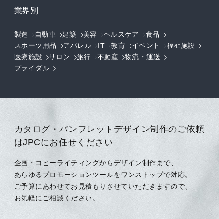
業界別
製造
自動車
建築
美容
ヘルスケア
食品
スポーツ用品
アパレル
IT
教育
イベント
福祉施設
医療施設
サロン
旅行
不動産
物流・運送
ブライダル
カタログ・パンフレットデザイン制作のご依頼
はJPCにお任せください
企画・コピーライティングからデザイン制作まで、
あらゆるプロモーションツールをワンストップで対応。
ご予算にあわせてお見積もりさせていただきますので、
お気軽にご相談ください。