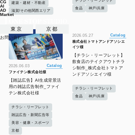
チラシ・リーフレット
CG
建築・建材・不動産
AI
食品
神戸/兵庫
AD
滋賀/その他関西エリア
Market
東京
京都
Catalog
2026.05.27
お問い合わせ
株式会社トマトアンドアソシエ
イツ様
【チラシ・リーフレット】
飲食店のテイクアウトチラ
Catalog
2026.06.03
シ制作_株式会社トマトア
ファイテン株式会社様
ンドアソシエイツ様
【雑誌広告】AI生成背景活
用の雑誌広告制作_ファイ
チラシ・リーフレット
テン株式会社様
食品
神戸/兵庫
チラシ・リーフレット
雑誌広告・新聞広告等
美容・健康・スポーツ
京都