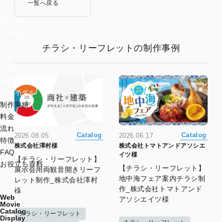
一覧へ戻る
イベント
福祉施設
医療施設
サロン
チラシ・リーフレットの制作事例
旅行
不動産
物流・運送
ブライダル
制作実績
料金
流れ
Catalog
Catalog
2026.08.05
2026.06.17
特徴
株式会社澤村様
株式会社トマトアンドアソシエ
FAQ
イツ様
【チラシ・リーフレット】
お役立ち資料
【チラシ・リーフレット】
展示会用両観音開きリーフ
制作ブログ
地中海フェア案内チラシ制
レット制作_株式会社澤村
ノウハウマガジン
作_株式会社トマトアンド
様
Web
アソシエイツ様
Movie
Catalog
チラシ・リーフレット
Display