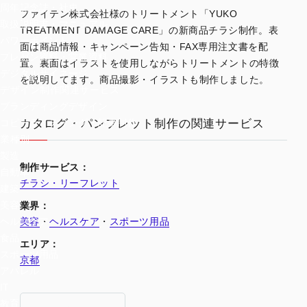
周年記念誌・社史
ファイテン株式会社様のトリートメント「YUKO
取扱説明書・マニュアル
TREATMENT DAMAGE CARE」の新商品チラシ制作。表
パワーポイント
面は商品情報・キャンペーン告知・FAX専用注文書を配
プレゼン資料・営業資料
置。裏面はイラストを使用しながらトリートメントの特徴
デジタルサイネージ
を説明してます。商品撮影・イラストも制作しました。
デザイン制作関連サービス
ブランディングデザイン
カタログ・パンフレット制作の関連サービス
コピーライティング・記事制作
業種別
製造
制作サービス：
自動車
チラシ・リーフレット
建築
美容
業界：
美容
・
ヘルスケア
・
スポーツ用品
ヘルスケア
食品
エリア：
スポーツ用品
京都
アパレル
IT
教育