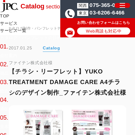
075-365-0571
Catalog
関西
section
03-6206-6466
東京
TOP
お問い合わせフォームはこちら
サービス
カタログ制作・パンフレットデザイン会社はJPC
カタログ・パンフレッ
サービス一覧
Web商談も対応中
カタログ・パンフレットの目的・用途別サービス
01.
2017.01.25
Catalog
会社案内
ファイテン株式会社様
02.
【チラシ・リーフレット】YUKO
商品・製品紹介
TREATMENT DAMAGE CARE A4チラ
03.
総合カタログ
シのデザイン制作_ファイテン株式会社様
04.
通販カタログ
05.
見本帳・サンプル帳