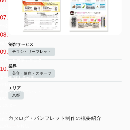
06.
施設案内
07.
学校案内
08.
採用パンフレット
制作サービス
09.
チラシ・リーフレット
英語・多言語カタログ
業界
10.
美容・健康・スポーツ
事例集/施工事例集
種類別
エリア
チラシ・リーフレット
京都
DM
ポスター
パッケージデザイン
カタログ・パンフレット制作の概要紹介
雑誌広告・新聞広告
広報誌・情報誌