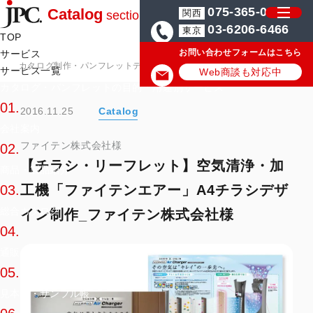
075-365-0571
Catalog
関西
section
03-6206-6466
東京
TOP
お問い合わせフォームはこちら
サービス
カタログ制作・パンフレットデザイン会社はJPC
カタログ・パンフレッ
サービス一覧
Web商談も対応中
カタログ・パンフレットの目的・用途別サービス
01.
2016.11.25
Catalog
会社案内
ファイテン株式会社様
02.
【チラシ・リーフレット】空気清浄・加
商品・製品紹介
工機「ファイテンエアー」A4チラシデザ
03.
総合カタログ
イン制作_ファイテン株式会社様
04.
通販カタログ
05.
見本帳・サンプル帳