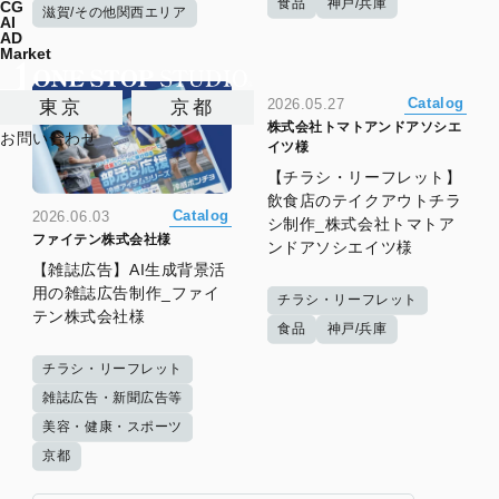
食品
神戸/兵庫
CG
滋賀/その他関西エリア
AI
AD
Market
Catalog
2026.05.27
東京
京都
株式会社トマトアンドアソシエ
お問い合わせ
イツ様
【チラシ・リーフレット】
飲食店のテイクアウトチラ
Catalog
2026.06.03
シ制作_株式会社トマトア
ファイテン株式会社様
ンドアソシエイツ様
【雑誌広告】AI生成背景活
用の雑誌広告制作_ファイ
チラシ・リーフレット
テン株式会社様
食品
神戸/兵庫
チラシ・リーフレット
雑誌広告・新聞広告等
美容・健康・スポーツ
京都