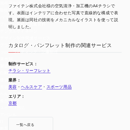
周年記念誌・社史
ファイテン株式会社様の空気清浄・加工機のA4チラシで
取扱説明書・マニュアル
す。表面はインテリアに合わせた写真で直線的な構成で表
パワーポイント
現。裏面は同社の技術をメカニカルなイラストを使って説
プレゼン資料・営業資料
明しました。
デジタルサイネージ
デザイン制作関連サービス
カタログ・パンフレット制作の関連サービス
ブランディングデザイン
コピーライティング・記事制作
業種別
制作サービス：
製造
チラシ・リーフレット
自動車
建築
業界：
美容
・
ヘルスケア
・
スポーツ用品
美容
ヘルスケア
エリア：
食品
京都
スポーツ用品
アパレル
IT
一覧へ戻る
教育