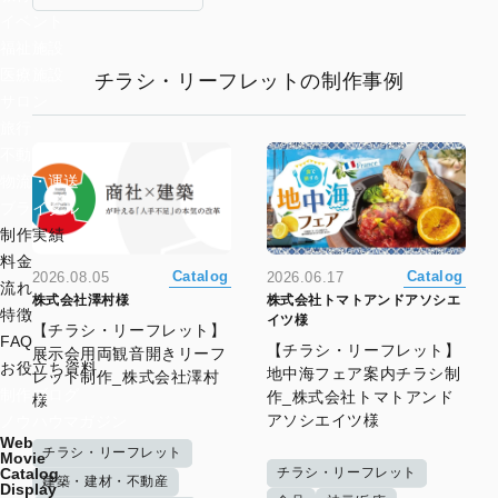
イベント
福祉施設
医療施設
チラシ・リーフレットの制作事例
サロン
旅行
不動産
物流・運送
ブライダル
制作実績
料金
Catalog
Catalog
2026.08.05
2026.06.17
流れ
株式会社澤村様
株式会社トマトアンドアソシエ
特徴
イツ様
【チラシ・リーフレット】
FAQ
【チラシ・リーフレット】
展示会用両観音開きリーフ
お役立ち資料
地中海フェア案内チラシ制
レット制作_株式会社澤村
制作ブログ
作_株式会社トマトアンド
様
アソシエイツ様
ノウハウマガジン
Web
チラシ・リーフレット
Movie
チラシ・リーフレット
Catalog
建築・建材・不動産
Display