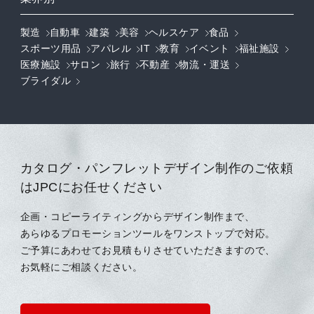
製造
自動車
建築
美容
ヘルスケア
食品
スポーツ用品
アパレル
IT
教育
イベント
福祉施設
医療施設
サロン
旅行
不動産
物流・運送
ブライダル
カタログ・パンフレットデザイン制作のご依頼
はJPCにお任せください
企画・コピーライティングからデザイン制作まで、
あらゆるプロモーションツールをワンストップで対応。
ご予算にあわせてお見積もりさせていただきますので、
お気軽にご相談ください。