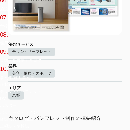
06.
施設案内
07.
学校案内
08.
採用パンフレット
制作サービス
09.
チラシ・リーフレット
英語・多言語カタログ
業界
10.
美容・健康・スポーツ
事例集/施工事例集
種類別
エリア
チラシ・リーフレット
京都
DM
ポスター
パッケージデザイン
カタログ・パンフレット制作の概要紹介
雑誌広告・新聞広告
広報誌・情報誌