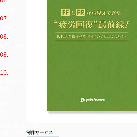
06.
施設案内
07.
学校案内
08.
採用パンフレット
09.
英語・多言語カタログ
10.
事例集/施工事例集
種類別
チラシ・リーフレット
DM
ポスター
パッケージデザイン
雑誌広告・新聞広告
制作サービス
広報誌・情報誌