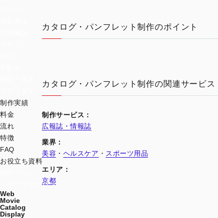
イベント
福祉施設
カタログ・パンフレット制作のポイント
医療施設
サロン
旅行
不動産
物流・運送
カタログ・パンフレット制作の関連サービス
ブライダル
制作実績
料金
制作サービス：
広報誌・情報誌
流れ
特徴
業界：
FAQ
美容
・
ヘルスケア
・
スポーツ用品
お役立ち資料
エリア：
制作ブログ
京都
ノウハウマガジン
Web
Movie
Catalog
Display