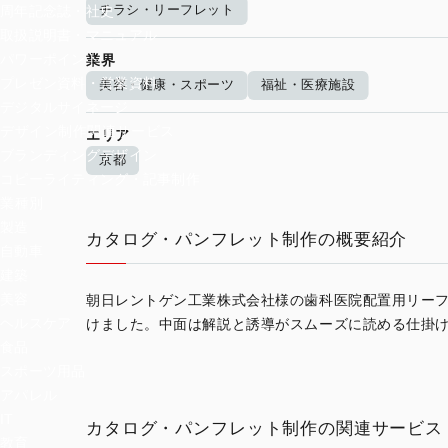
チラシ・リーフレット
周年記念誌・社史
取扱説明書・マニュアル
パワーポイント
業界
プレゼン資料・営業資料
美容・健康・スポーツ
福祉・医療施設
デジタルサイネージ
デザイン制作関連サービス
エリア
ブランディングデザイン
京都
コピーライティング・記事制作
業種別
製造
カタログ・パンフレット制作の概要紹介
自動車
建築
美容
朝日レントゲン工業株式会社様の歯科医院配置用リー
ヘルスケア
けました。中面は解説と誘導がスムーズに読める仕掛
食品
スポーツ用品
アパレル
IT
カタログ・パンフレット制作の関連サービス
教育