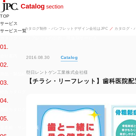
Catalog
section
TOP
サービス
カタログ制作・パンフレットデザイン会社はJPC
カタログ・
サービス一覧
カタログ・パンフレットの目的・用途別サービス
01.
会社案内
2016.08.30
Catalog
02.
朝日レントゲン工業株式会社様
商品・製品紹介
【チラシ・リーフレット】歯科医院配
03.
総合カタログ
04.
通販カタログ
05.
見本帳・サンプル帳