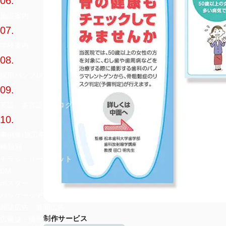
06.
施設案内
07.
学校案内
08.
採用パンフレット
09.
英語・多言語カタログ
10.
事例集/施工事例集
種類別
チラシ・リーフレット
DM
ポスター
パッケージデザイン
雑誌広告・新聞広告
制作サービス
広報誌・情報誌