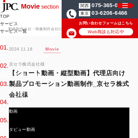
075-365-0571
Movie
関西
section
03-6206-6466
東京
TOP
お問い合わせフォームはこちら
サービス
動画制作会社・映像制作会社のJPC
動画制作・映像制作の実績/事例
サービス一覧
Web商談も対応中
用途別
01.
2024.11.18
Movie
プロモーション・PR動画
京セラ株式会社様
02.
【ショート動画・縦型動画】代理店向け
企業・会社紹介動画
製品プロモーション動画制作_京セラ株式
03.
サービス紹介動画
会社様
04.
採用動画
05.
インタビュー動画