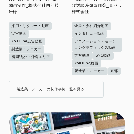
動画制作_株式会社西部技
け対談映像製作③_京セラ
研様
株式会社
採用・リクルート動画
企業・会社紹介動画
実写動画
インタビュー動画
YouTube広告動画
アニメーション・モーシ
ョングラフィックス動画
製造業・メーカー
実写動画
SNS動画
福岡/九州・沖縄エリア
YouTube動画
製造業・メーカー
京都
製造業・メーカーの制作事例一覧を見る