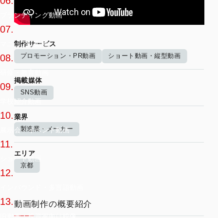
06.
ブランディング動画
07.
制作サービス
マニュアル動画
プロモーション・PR動画
ショート動画・縦型動画
08.
研修・教育動画
掲載媒体
09.
SNS動画
学校紹介動画
10.
業界
製造業・メーカー
展示会・イベント動画
11.
エリア
ショート動画
京都
12.
インバウンド・多言語動画
13.
動画制作の概要紹介
IR動画・投資家向け映像