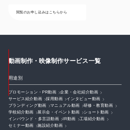
閲覧のお申し込みはこちらから
動画制作・映像制作サービス一覧
用途別
プロモーション・PR動画
企業・会社紹介動画
サービス紹介動画
採用動画
インタビュー動画
ブランディング動画
マニュアル動画
研修・教育動画
学校紹介動画
展示会・イベント動画
ショート動画
インバウンド・多言語動画
IR動画
工場紹介動画
セミナー動画
施設紹介動画