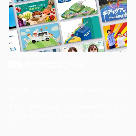
その他制作実績多数！
閲覧のご希望はこちら
現在公開中の案件以外にも多数制作実績がございま
す。
閲覧をご希望の場合は、簡単な社内審査の後ご案内
させて頂きますので、お気軽にお問い合せくださ
い。