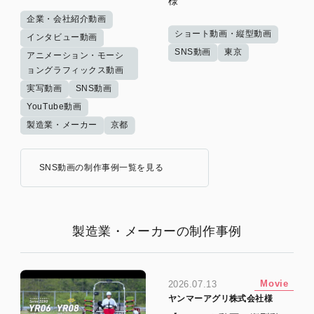
様
企業・会社紹介動画
ショート動画・縦型動画
インタビュー動画
SNS動画
東京
アニメーション・モーシ
ョングラフィックス動画
実写動画
SNS動画
YouTube動画
製造業・メーカー
京都
SNS動画の制作事例一覧を見る
製造業・メーカーの制作事例
Movie
2026.07.13
ヤンマーアグリ株式会社様