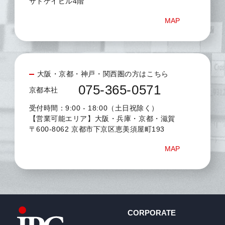
サトケイビル4階
MAP
大阪・京都・神戸・関西圏の方はこちら
075-365-0571
京都本社
受付時間：9:00 - 18:00（土日祝除く）
【営業可能エリア】大阪・兵庫・京都・滋賀
〒600-8062 京都市下京区恵美須屋町193
MAP
CORPORATE