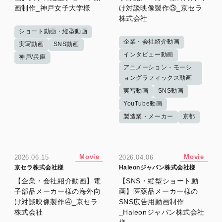
画制作_神戸女子大学様
け対談映像製作③_京セラ
株式会社
ショート動画・縦型動画
企業・会社紹介動画
実写動画
SNS動画
インタビュー動画
神戸/兵庫
アニメーション・モーシ
ョングラフィックス動画
実写動画
SNS動画
YouTube動画
製造業・メーカー
京都
Movie
Movie
2026.06.15
2026.04.06
京セラ株式会社様
Haleonジャパン株式会社様
【企業・会社紹介動画】電
【SNS・縦型ショート動
子部品メーカー様の海外向
画】医薬品メーカー様の
け対談映像製作④_京セラ
SNS広告用動画制作
株式会社
_Haleonジャパン株式会社