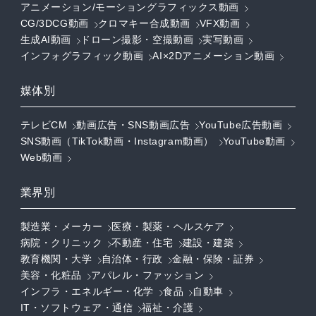
アニメーション/モーショングラフィックス動画
CG/3DCG動画
クロマキー合成動画
VFX動画
生成AI動画
ドローン撮影・空撮動画
実写動画
インフォグラフィック動画
AI×2Dアニメーション動画
媒体別
テレビCM
動画広告・SNS動画広告
YouTube広告動画
SNS動画（TikTok動画・Instagram動画）
YouTube動画
Web動画
業界別
製造業・メーカー
医療・製薬・ヘルスケア
病院・クリニック
不動産・住宅
建設・建築
教育機関・大学
自治体・行政
金融・保険・証券
美容・化粧品
アパレル・ファッション
インフラ・エネルギー・化学
食品
自動車
IT・ソフトウェア・通信
福祉・介護