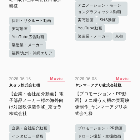
アニメーション・モーシ
研様
ョングラフィックス動画
実写動画
SNS動画
採用・リクルート動画
YouTube動画
実写動画
製造業・メーカー
京都
YouTube広告動画
製造業・メーカー
福岡/九州・沖縄エリア
Movie
Movie
2026.06.15
2026.06.08
京セラ株式会社様
ヤンマーアグリ株式会社様
【企業・会社紹介動画】電
【プロモーション・PR動
子部品メーカー様の海外向
画】ミニ耕うん機の実写映
け対談映像製作④_京セラ
像制作_ヤンマーアグリ株
株式会社
式会社様
企業・会社紹介動画
プロモーション・PR動画
インタビュー動画
ドローン撮影・空撮動画