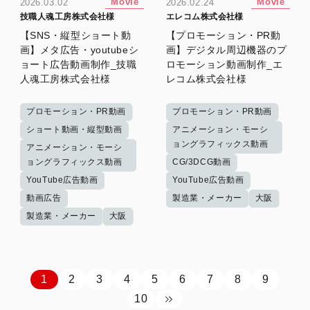
Movie
Movie
2026.03.02
2026.02.24
技職人魂工房株式会社様
エレコム株式会社様
【SNS・縦型ショート動
【プロモーション・PR動
画】メタ広告・youtubeシ
画】デジタル周辺機器のプ
ョート広告動画制作_技職
ロモーション動画制作_エ
人魂工房株式会社様
レコム株式会社様
プロモーション・PR動画
プロモーション・PR動画
ショート動画・縦型動画
アニメーション・モーシ
ョングラフィックス動画
アニメーション・モーシ
ョングラフィックス動画
CG/3DCG動画
YouTube広告動画
YouTube広告動画
動画広告
製造業・メーカー
大阪
製造業・メーカー
大阪
1
2
3
4
5
6
7
8
9
10