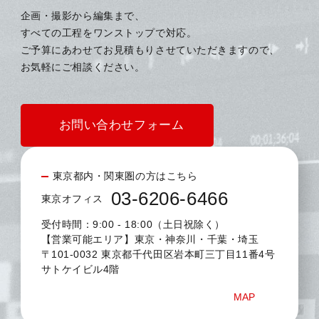
企画・撮影から編集まで、
すべての工程をワンストップで対応。
ご予算にあわせてお見積もりさせていただきますので、
お気軽にご相談ください。
お問い合わせフォーム
東京都内・関東圏の方はこちら
03-6206-6466
東京オフィス
受付時間：9:00 - 18:00（土日祝除く）
【営業可能エリア】東京・神奈川・千葉・埼玉
〒101-0032 東京都千代田区岩本町三丁目11番4号
サトケイビル4階
MAP