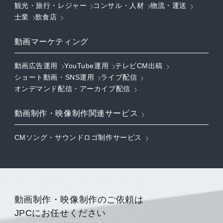
観光・旅行・レジャー
コンサル・人材
物流・運送
士業
飲食店
動画マーケティング
動画広告運用
YouTube運用
テレビCM出稿
ショート動画・SNS運用
ライブ配信
オンデマンド配信・アーカイブ配信
動画制作・映像制作関連サービス
CMソング・サウンドロゴ制作サービス
動画制作・映像制作のご依頼は
JPCにお任せください