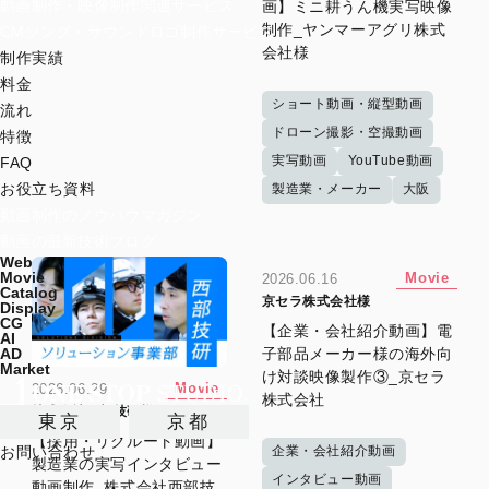
動画制作・映像制作関連サービス
画】ミニ耕うん機実写映像
制作_ヤンマーアグリ株式
CMソング・サウンドロゴ制作サービス
会社様
制作実績
料金
ショート動画・縦型動画
流れ
ドローン撮影・空撮動画
特徴
実写動画
YouTube動画
FAQ
お役立ち資料
製造業・メーカー
大阪
動画制作のノウハウマガジン
動画の最新技術ブログ
Web
Movie
Movie
2026.06.16
Catalog
京セラ株式会社様
Display
CG
【企業・会社紹介動画】電
AI
子部品メーカー様の海外向
AD
Market
け対談映像製作③_京セラ
Movie
2026.06.29
株式会社
株式会社西部技研様
東京
京都
【採用・リクルート動画】
企業・会社紹介動画
お問い合わせ
製造業の実写インタビュー
インタビュー動画
動画制作_株式会社西部技