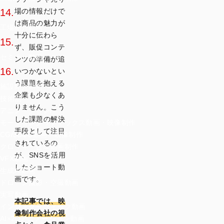
場の情報だけで
14.
は商品の魅力が
工場紹介動画
十分に伝わら
15.
ず、販促コンテ
セミナー動画
ンツの準備が追
16.
いつかないとい
う課題を抱える
施設紹介動画
企業も少なくあ
技術別
りません。こう
アニメーション/
した課題の解決
モーショングラフィックス動画・映像制作
手段として注目
CG/3DCG動画・映像制作
されているの
クロマキー合成動画制作
が、SNSを活用
VFX動画
したショート動
生成AI動画
画です。
ドローン撮影・空撮動画
実写動画
本記事では、映
インフォグラフィック動画
像制作会社の視
AI×2Dアニメーション動画