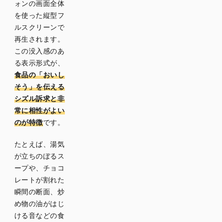
を変え
ォンの画面全体
た複数
を使った縦型フ
パター
ルスクリーンで
ンを展
再生されます。
開でき
この没入感のあ
る
る表示形式が、
実写だ
食品の「おいし
けでは
そう」を伝える
伝えに
シズル訴求と非
くい表
常に相性がよい
現をAI
で補え
のが特徴
です。
る
たとえば、湯気
が立ちのぼるス
【商品
ープや、チョコ
別】食
レートが割れた
品のシ
瞬間の断面、炒
ョート
め物の油がはじ
動画設
ける音などの食
計のコ