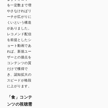
1動画1
を一定数まで増
商品・1
やさなければリ
訴求に
ーチが広がりに
絞る
くいという構造
冒頭で
がありました。
食欲を
レコメンド配信
刺激す
を前提としたシ
る動画
ョート動画であ
構成
れば、新規ユー
字幕・
ザーとの接点を
テロッ
コンテンツの質
プで商
だけで獲得で
品情報
を補足
き、認知拡大の
する
スピードが格段
に上がります。
素材の
横展開
「食」コンテ
を前提
とした
ンツの視聴需
撮影・