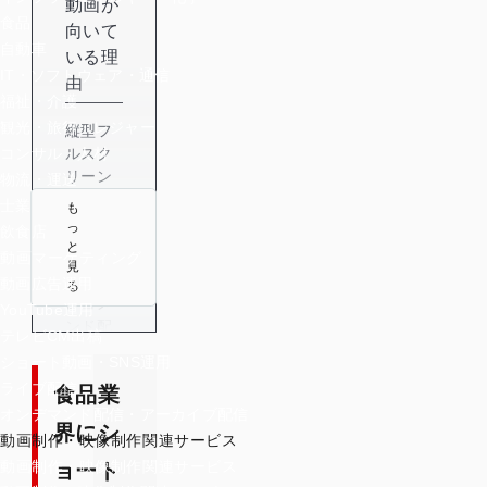
動画が
食品
向いて
自動車
いる理
IT・ソフトウェア・通信
由
福祉・介護
観光・旅行・レジャー
縦型フ
ルスク
コンサル・人材
リーン
物流・運送
がシズ
士業
も
ル訴求
っ
飲食店
と相性
と
動画マーケティング
がよい
見
動画広告運用
る
レコメ
YouTube運用
ンド配
テレビCM出稿
信でフ
ショート動画・SNS運用
ォロワ
ライブ配信
食品業
ー外に
オンデマンド配信・アーカイブ配信
リーチ
界にシ
できる
動画制作・映像制作関連サービス
動画制作・映像制作関連サービス
ョート
「食」