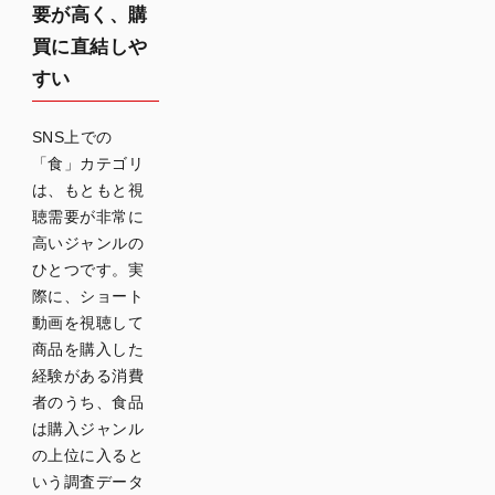
要が高く、購
編集設
計
買に直結しや
すい
食品業
界のシ
SNS上での
ョート
「食」カテゴリ
動画制
は、もともと視
作でよ
聴需要が非常に
くある
高いジャンルの
質問
ひとつです。実
際に、ショート
ショー
動画を視聴して
ト動画
商品を購入した
の制作
経験がある消費
費用は
どのく
者のうち、食品
らいか
は購入ジャンル
かりま
の上位に入ると
すか？
いう調査データ