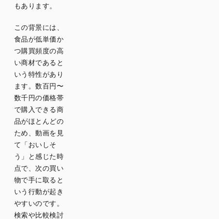
食品の
もあります。
ショー
ト動画
この背景には、
は何秒
食品が低単価か
くらい
つ購買頻度の高
が最適
い商材であると
です
いう特性があり
か？
ます。数百円〜
どの
数千円の価格帯
SNSに
で購入できる商
投稿す
品がほとんどの
るのが
ため、動画を見
効果的
て「おいしそ
です
か？
う」と感じた時
点で、次の買い
物で手に取ると
まとめ
いう行動が起き
やすいのです。
食品業
検索や比較検討