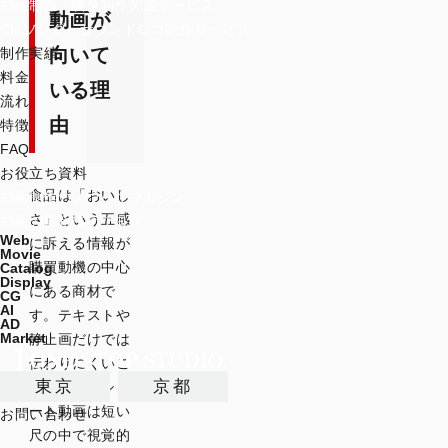
動画制作・映像制作関連サービス
コンテ
動画が
CMソング・サウンドロゴ制作サービス
ンツの
向いて
視聴需
制作実績
要が高
料金
いる理
く、購
流れ
買に直
由
特徴
結しや
FAQ
すい
お役立ち資料
食品は「おいし
動画制作のノウハウマガジン
食品業
さ」という五感
動画の最新技術ブログ
界のマ
Web
に訴える情報が
Movie
ーケテ
購買動機の中心
Catalog
ィング
Display
にある商材で
CG
でよく
AI
す。テキストや
AD
ある課
Market
静止画だけでは
題
伝わりにくいこ
東京
京都
の情報を、ショ
類似商
ート動画は短い
お問い合わせ
品や競
尺の中で視覚的
合が飽