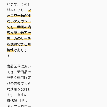
動画
います。この仕
製造裏
組みにより、
フ
側・工
ォロワー数が少
場紹介
ないアカウント
動画
でも、動画の内
容次第で数万〜
食品業
数十万のリーチ
界のシ
を獲得できる可
ョート
能性
がありま
動画制
す。
作で重
要なポ
食品業界におい
イント
ては、新商品の
発売や季節限定
シズル
品の告知で大き
感を引
な効果を発揮し
き出す
ます。従来の
撮影設
SNS運用では、
計
まずフォロワー