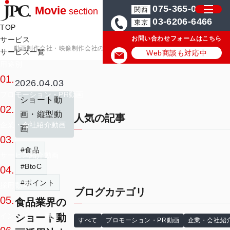
075-365-0571
Movie
関西
section
03-6206-6466
東京
TOP
お問い合わせフォームはこちら
サービス
動画制作会社・映像制作会社のJPC
動画制作・映像制作お役立ちマガ
サービス一覧
Web商談も対応中
用途別
01.
2026.04.03
プロモーション・PR動画
ショート動
02.
画・縦型動
人気の記事
企業・会社紹介動画
画
03.
#食品
サービス紹介動画
#BtoC
04.
#ポイント
採用動画
ブログカテゴリ
05.
食品業界の
インタビュー動画
ショート動
すべて
プロモーション・PR動画
企業・会社紹