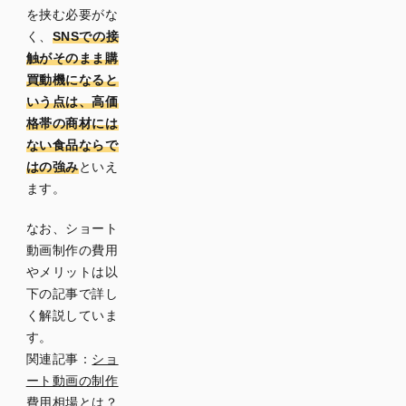
界のシ
を挟む必要がな
ョート
く、
SNSでの接
動画制
触がそのまま購
作で
買動機になると
JPCが
いう点は、高価
選ばれ
格帯の商材には
る理由
ない食品ならで
はの強み
といえ
購買意
ます。
欲を引
き出す
なお、ショート
シズル
動画制作の費用
撮影と
クリエ
やメリットは以
イティ
下の記事で詳し
ブ力
く解説していま
す。
企画・
撮影・
関連記事：
ショ
編集・
ート動画の制作
運用ま
費用相場とは？