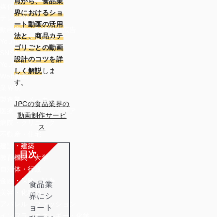
点から、食品業
媒体別
界におけるショ
テレビCM
ート動画の活用
動画広告・SNS動画広告
法と、商品カテ
YouTube広告動画
ゴリごとの動画
SNS動画
設計のコツを詳
YouTube動画
しく解説
しま
Web動画
す。
業界別
製造業・メーカー
JPCの食品業界の
医療・製薬・ヘルスケア
動画制作サービ
病院・クリニック
ス
不動産・住宅
建設・建築
目次
教育機関・大学
自治体・行政
金融・保険・証券
食品業
美容・化粧品
界にシ
アパレル・ファッション
ョート
インフラ・エネルギー・化学