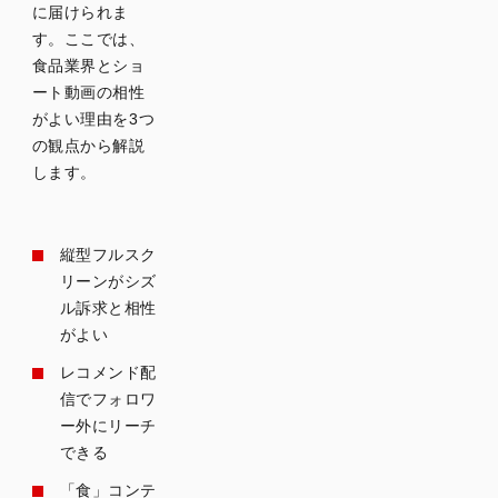
に届けられま
和し、
価格以
す。ここでは、
外での
食品業界とショ
差別化
ート動画の相性
が難し
がよい理由を3つ
い
の観点から解説
店頭や
します。
ネット
の情報
だけで
縦型フルスク
は購買
リーンがシズ
につな
ル訴求と相性
がりに
くい
がよい
商品点
レコメンド配
数が多
信でフォロワ
く、1商
ー外にリーチ
品ごと
できる
に訴求
しきれ
「食」コンテ