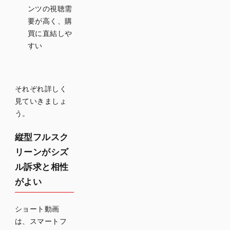
ない
ンツの視聴需
要が高く、購
ショー
買に直結しや
ト動画
すい
制作で
生成AI
を活用
それぞれ詳しく
するメ
見ていきましょ
リット
う。
商品ご
縦型フルスク
との動
画を短
リーンがシズ
期間で
ル訴求と相性
量産で
がよい
きる
訴求軸
ショート動画
やター
ゲット
は、スマートフ