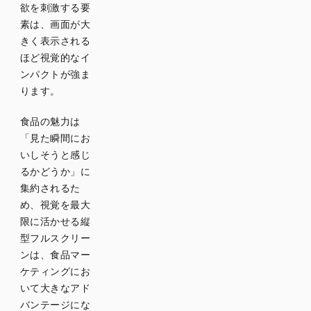
欲を刺激する要
ツ
素は、画面が大
菓子・
きく表示される
スナッ
ほど視覚的なイ
ク
ンパクトが強ま
ります。
調味料
飲料
食品の魅力は
「見た瞬間にお
加工食
品（パ
いしそうと感じ
ン・ハ
るかどうか」に
ム・乳
集約されるた
製品な
め、視覚を最大
ど）
限に活かせる縦
即席食
型フルスクリー
品・冷
ンは、食品マー
凍食品
ケティングにお
いて大きなアド
食品業
バンテージにな