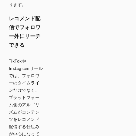
界で成
ります。
果が出
やすい
レコメンド配
ショー
信でフォロワ
ト動画
ー外にリーチ
の定番
できる
ジャン
ル
TikTokや
商品紹
Instagramリール
介・シ
では、フォロワ
ズル動
ーのタイムライ
画
ンだけでなく、
レシ
プラットフォー
ピ・ア
ム側のアルゴリ
レンジ
ズムがコンテン
動画
ツをレコメンド
裏技・
配信する仕組み
豆知識
が中心になって