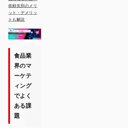
でワン
依頼先別のメリ
ストッ
ット・デメリッ
プ対応
トも解説
AI×ショ
ート動
画量産
による
高効
率・高
食品業
コスパ
界のマ
体制
ーケテ
ィング
でよく
ある課
題