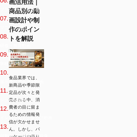
06.
画活用法｜
ブランディング動画
商品別の動
07.
画設計や制
マニュアル動画
作のポイン
08.
トを解説
研修・教育動画
09.
学校紹介動画
10.
食品業界では、
展示会・イベント動画
新商品や季節限
11.
定品が次々と発
売される中、消
ショート動画
費者の目に留ま
12.
るための情報発
インバウンド・多言語動画
信が欠かせませ
13.
ん。しかし、パ
IR動画・投資家向け映像
ッケージや売り