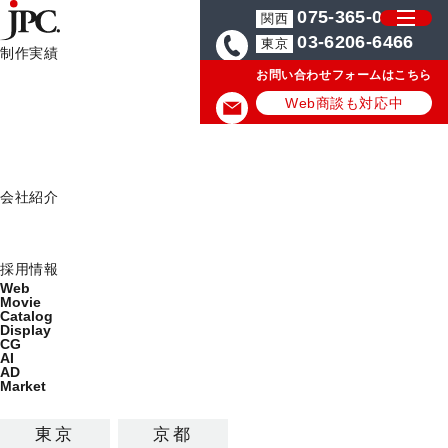
075-365-0571
関西
03-6206-6466
東京
制作実績
お問い合わせフォームはこちら
制作実績一覧
カタログ制作・パンフレットデザイン会社はJPC
制作サービス制作の実
Web
Web商談も対応中
Movie
Catalog
制作サービス制作の実績/事例
Display
会社紹介
ミッション
制作サービスの最新デザイン制作実績を公開しています。
会社概要
採用情報
カテゴリから探す
Web
Movie
制作サービス
Catalog
Display
CG
カタログ
パンフレット
AI
AD
チラシ・リーフレット
DM
ポスター
Market
パッケージデザイン
雑誌広告・新聞広告等
東京
京都
見本帳
ロゴ・イラスト
記念誌・社史