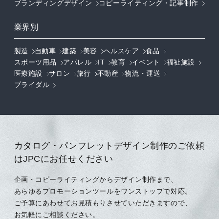
ブランディングデザイン
コピーライティング・記事制作
業界別
製造
自動車
建築
美容
ヘルスケア
食品
スポーツ用品
アパレル
IT
教育
イベント
福祉施設
医療施設
サロン
旅行
不動産
物流・運送
ブライダル
カタログ・パンフレットデザイン制作のご依頼
はJPCにお任せください
企画・コピーライティングからデザイン制作まで、
あらゆるプロモーションツールをワンストップで対応。
ご予算にあわせてお見積もりさせていただきますので、
お気軽にご相談ください。