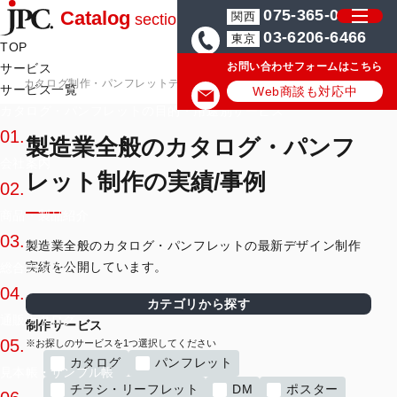
075-365-0571
Catalog
関西
section
03-6206-6466
東京
TOP
お問い合わせフォームはこちら
サービス
カタログ制作・パンフレットデザイン会社はJPC
製造業全般のカタログ
サービス一覧
Web商談も対応中
カタログ・パンフレットの目的・用途別サービス
01.
製造業全般のカタログ・パンフ
会社案内
レット制作の実績/事例
02.
商品・製品紹介
03.
製造業全般のカタログ・パンフレットの最新デザイン制作
実績を公開しています。
総合カタログ
04.
カテゴリから探す
通販カタログ
制作サービス
05.
カタログ
パンフレット
見本帳・サンプル帳
チラシ・リーフレット
DM
ポスター