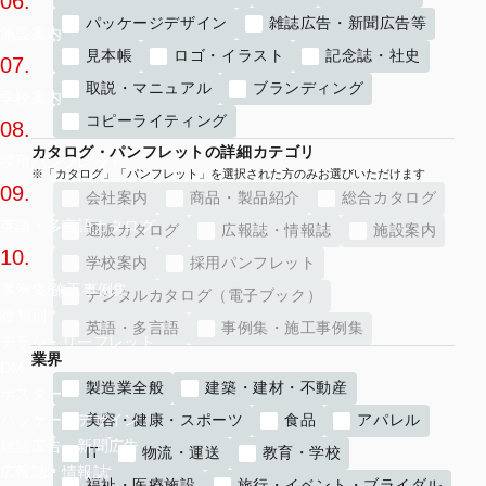
06.
パッケージデザイン
雑誌広告・新聞広告等
施設案内
見本帳
ロゴ・イラスト
記念誌・社史
07.
取説・マニュアル
ブランディング
学校案内
コピーライティング
08.
カタログ・パンフレットの詳細カテゴリ
採用パンフレット
09.
会社案内
商品・製品紹介
総合カタログ
英語・多言語カタログ
通販カタログ
広報誌・情報誌
施設案内
10.
学校案内
採用パンフレット
事例集/施工事例集
デジタルカタログ（電子ブック）
種類別
英語・多言語
事例集・施工事例集
チラシ・リーフレット
業界
DM
製造業全般
建築・建材・不動産
ポスター
美容・健康・スポーツ
食品
アパレル
パッケージデザイン
雑誌広告・新聞広告
IT
物流・運送
教育・学校
広報誌・情報誌
福祉・医療施設
旅行・イベント・ブライダル