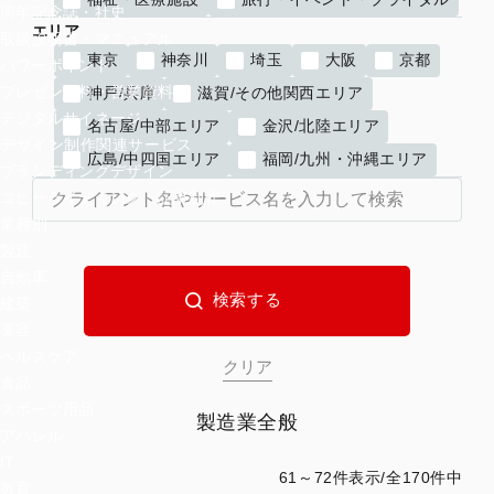
周年記念誌・社史
エリア
取扱説明書・マニュアル
東京
神奈川
埼玉
大阪
京都
パワーポイント
プレゼン資料・営業資料
神戸/兵庫
滋賀/その他関西エリア
デジタルサイネージ
名古屋/中部エリア
金沢/北陸エリア
デザイン制作関連サービス
広島/中四国エリア
福岡/九州・沖縄エリア
ブランディングデザイン
コピーライティング・記事制作
業種別
製造
自動車
建築
美容
ヘルスケア
食品
スポーツ用品
製造業全般
アパレル
IT
61～72件表示/全170件中
教育