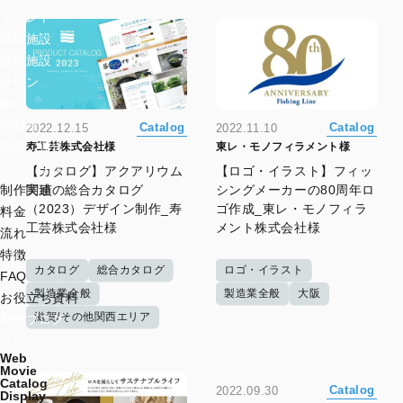
イベント
福祉施設
医療施設
サロン
旅行
不動産
Catalog
Catalog
2022.12.15
2022.11.10
物流・運送
寿工芸株式会社様
東レ・モノフィラメント様
ブライダル
【カタログ】アクアリウム
【ロゴ・イラスト】フィッ
関連の総合カタログ
シングメーカーの80周年ロ
制作実績
（2023）デザイン制作_寿
ゴ作成_東レ・モノフィラ
料金
工芸株式会社様
メント株式会社様
流れ
特徴
カタログ
総合カタログ
ロゴ・イラスト
FAQ
製造業全般
製造業全般
大阪
お役立ち資料
滋賀/その他関西エリア
制作ブログ
ノウハウマガジン
Web
Movie
Catalog
Catalog
2022.09.30
Display