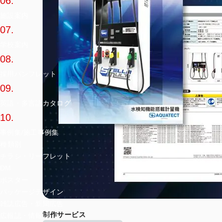
06.
施設案内
07.
学校案内
08.
採用パンフレット
09.
英語・多言語カタログ
10.
事例集/施工事例集
種類別
チラシ・リーフレット
DM
ポスター
パッケージデザイン
雑誌広告・新聞広告
制作サービス
広報誌・情報誌