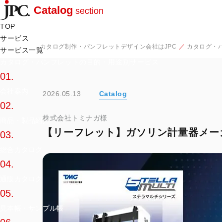
Catalog
section
TOP
サービス
カタログ制作・パンフレットデザイン会社はJPC
カタログ・
サービス一覧
カタログ・パンフレットの目的・用途別サービス
01.
会社案内
2026.05.13
Catalog
02.
株式会社トミナガ様
商品・製品紹介
【リーフレット】ガソリン計量器メー
03.
総合カタログ
04.
通販カタログ
05.
見本帳・サンプル帳