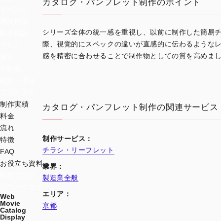
カタログ・パンフレット制作のポイント
イベント
福祉施設
シリーズ全体の統一感を重視し、以前に制作した簡易チ
医療施設
際、視覚的にスペックの違いが直感的に伝わるようなレ
サロン
感を精密に合わせることで制作物としての質を高めまし
旅行
不動産
物流・運送
ブライダル
制作実績
カタログ・パンフレット制作の関連サービス
料金
流れ
制作サービス：
特徴
チラシ・リーフレット
FAQ
お役立ち資料
業界：
制作ブログ
製造業全般
ノウハウマガジン
エリア：
Web
Movie
京都
Catalog
Display