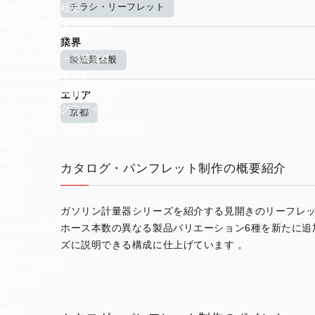
チラシ・リーフレット
周年記念誌・社史
取扱説明書・マニュアル
パワーポイント
業界
プレゼン資料・営業資料
製造業全般
デジタルサイネージ
デザイン制作関連サービス
エリア
ブランディングデザイン
京都
コピーライティング・記事制作
業種別
製造
カタログ・パンフレット制作の概要紹介
自動車
建築
美容
ガソリン計量器シリーズを紹介する見開きのリーフレッ
ヘルスケア
ホース本数の異なる製品バリエーション6種を新たに追
食品
ズに説明できる構成に仕上げています 。
スポーツ用品
アパレル
IT
教育