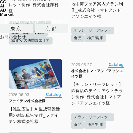
CG
地中海フェア案内チラシ制
レット制作_株式会社澤村
AI
作_株式会社トマトアンド
AD
様
Market
アソシエイツ様
チラシ・リーフレット
東京
京都
チラシ・リーフレット
建築・建材・不動産
お問い合わせ
食品
神戸/兵庫
滋賀/その他関西エリア
Catalog
2026.05.27
株式会社トマトアンドアソシエ
イツ様
【チラシ・リーフレット】
飲食店のテイクアウトチラ
Catalog
2026.06.03
シ制作_株式会社トマトア
ファイテン株式会社様
ンドアソシエイツ様
【雑誌広告】AI生成背景活
用の雑誌広告制作_ファイ
チラシ・リーフレット
テン株式会社様
食品
神戸/兵庫