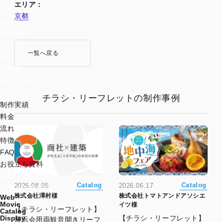
エリア：
イベント
京都
福祉施設
医療施設
サロン
一覧へ戻る
旅行
不動産
物流・運送
ブライダル
チラシ・リーフレットの制作事例
制作実績
料金
流れ
特徴
FAQ
お役立ち資料
制作ブログ
Catalog
Catalog
2026.08.05
2026.06.17
ノウハウマガジン
株式会社澤村様
株式会社トマトアンドアソシエ
Web
Movie
イツ様
【チラシ・リーフレット】
Catalog
【チラシ・リーフレット】
Display
展示会用両観音開きリーフ