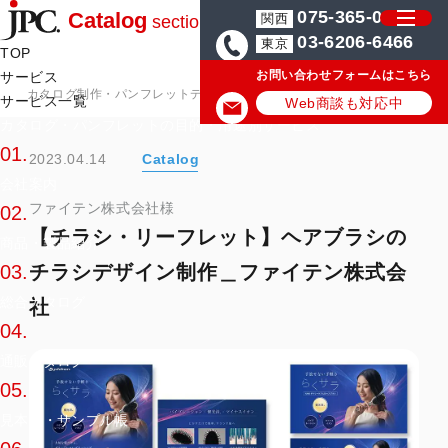
075-365-0571
Catalog
関西
section
03-6206-6466
東京
TOP
お問い合わせフォームはこちら
サービス
カタログ制作・パンフレットデザイン会社はJPC
カタログ・パンフレッ
サービス一覧
Web商談も対応中
カタログ・パンフレットの目的・用途別サービス
01.
2023.04.14
Catalog
会社案内
ファイテン株式会社様
02.
【チラシ・リーフレット】ヘアブラシの
商品・製品紹介
チラシデザイン制作＿ファイテン株式会
03.
総合カタログ
社
04.
通販カタログ
05.
見本帳・サンプル帳