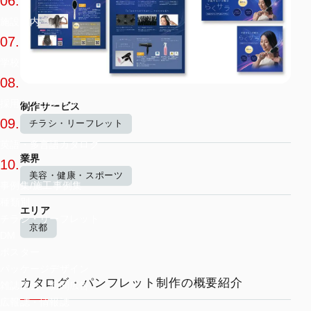
06.
施設案内
07.
学校案内
08.
採用パンフレット
制作サービス
09.
チラシ・リーフレット
英語・多言語カタログ
業界
10.
美容・健康・スポーツ
事例集/施工事例集
種類別
エリア
チラシ・リーフレット
京都
DM
ポスター
パッケージデザイン
カタログ・パンフレット制作の概要紹介
雑誌広告・新聞広告
広報誌・情報誌