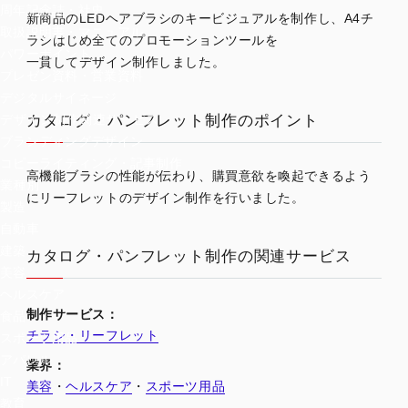
周年記念誌・社史
新商品のLEDヘアブラシのキービジュアルを制作し、A4チ
取扱説明書・マニュアル
ラシはじめ全てのプロモーションツールを
パワーポイント
一貫してデザイン制作しました。
プレゼン資料・営業資料
デジタルサイネージ
カタログ・パンフレット制作のポイント
デザイン制作関連サービス
ブランディングデザイン
コピーライティング・記事制作
高機能ブラシの性能が伝わり、購買意欲を喚起できるよう
業種別
にリーフレットのデザイン制作を行いました。
製造
自動車
建築
カタログ・パンフレット制作の関連サービス
美容
ヘルスケア
制作サービス：
食品
チラシ・リーフレット
スポーツ用品
アパレル
業界：
IT
美容
・
ヘルスケア
・
スポーツ用品
教育