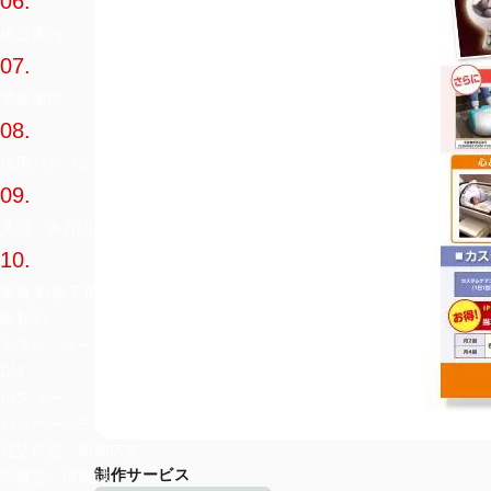
06.
施設案内
07.
学校案内
08.
採用パンフレット
09.
英語・多言語カタログ
10.
事例集/施工事例集
種類別
チラシ・リーフレット
DM
ポスター
パッケージデザイン
雑誌広告・新聞広告
制作サービス
広報誌・情報誌