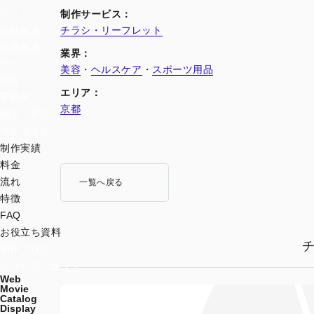
イベント
制作サービス：
チラシ・リーフレット
福祉施設
医療施設
業界：
サロン
美容
・
ヘルスケア
・
スポーツ用品
旅行
エリア：
不動産
京都
物流・運送
ブライダル
制作実績
料金
流れ
一覧へ戻る
特徴
FAQ
お役立ち資料
制作ブログ
ノウハウマガジン
Web
Movie
Catalog
Display