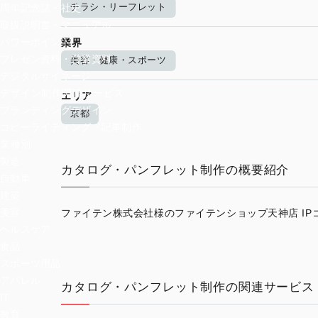
チラシ・リーフレット
周年記念誌・社史
取扱説明書・マニュアル
パワーポイント
業界
プレゼン資料・営業資料
美容・健康・スポーツ
デジタルサイネージ
デザイン制作関連サービス
エリア
ブランディングデザイン
京都
コピーライティング・記事制作
業種別
製造
カタログ・パンフレット制作の概要紹介
自動車
建築
美容
ファイテン株式会社様のファイテンショップ天神店 IP
ヘルスケア
食品
スポーツ用品
アパレル
カタログ・パンフレット制作の関連サービス
IT
教育