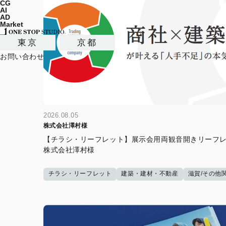
CG
AI
AD
Market
東京
京都
お問い合わせ
2026.08.05
株式会社澤村様
【チラシ・リーフレット】展示会用両観音開きリーフレ
株式会社澤村様
チラシ・リーフレット
建築・建材・不動産
滋賀/その他