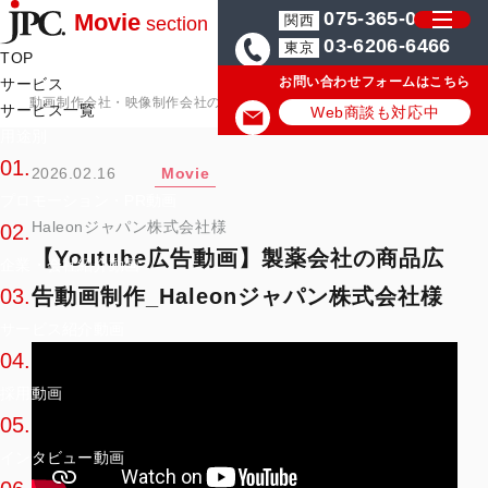
075-365-0571
Movie
関西
section
03-6206-6466
東京
TOP
お問い合わせフォームはこちら
サービス
動画制作会社・映像制作会社のJPC
動画制作・映像制作の実績/事例
サービス一覧
Web商談も対応中
用途別
01.
2026.02.16
Movie
プロモーション・PR動画
Haleonジャパン株式会社様
02.
【Youtube広告動画】製薬会社の商品広
企業・会社紹介動画
告動画制作_Haleonジャパン株式会社様
03.
サービス紹介動画
04.
採用動画
05.
インタビュー動画