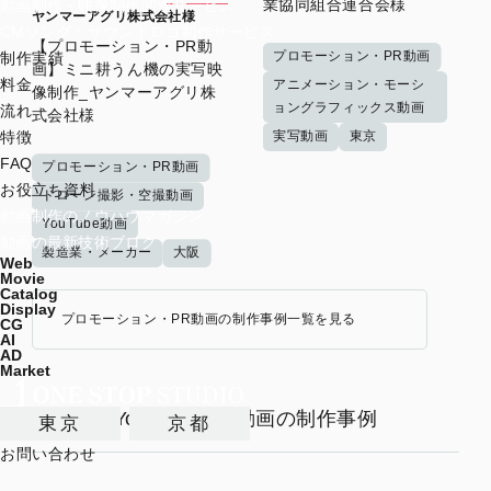
業協同組合連合会様
動画制作・映像制作関連サービス
ヤンマーアグリ株式会社様
CMソング・サウンドロゴ制作サービス
【プロモーション・PR動
プロモーション・PR動画
制作実績
画】ミニ耕うん機の実写映
料金
アニメーション・モーシ
像制作_ヤンマーアグリ株
ョングラフィックス動画
流れ
式会社様
実写動画
東京
特徴
FAQ
プロモーション・PR動画
お役立ち資料
ドローン撮影・空撮動画
動画制作のノウハウマガジン
YouTube動画
動画の最新技術ブログ
製造業・メーカー
大阪
Web
Movie
Catalog
Display
プロモーション・PR動画の制作事例一覧を見る
CG
AI
AD
Market
YouTube広告動画の制作事例
東京
京都
お問い合わせ