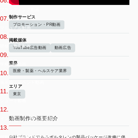
06.
ブランディング動画
制作サービス
07.
プロモーション・PR動画
マニュアル動画
08.
掲載媒体
研修・教育動画
YouTube広告動画
動画広告
09.
業界
学校紹介動画
医療・製薬・ヘルスケア業界
10.
展示会・イベント動画
エリア
11.
東京
ショート動画
12.
動画制作の概要紹介
インバウンド・多言語動画
13.
IR動画・投資家向け映像
自社ブランドであるボルタレンの製品パッケージ改修に伴