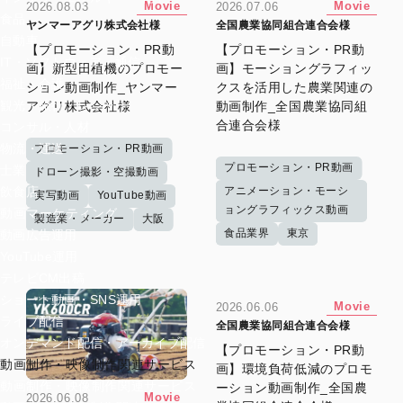
Movie
Movie
2026.08.03
2026.07.06
食品
ヤンマーアグリ株式会社様
全国農業協同組合連合会様
自動車
【プロモーション・PR動
【プロモーション・PR動
IT・ソフトウェア・通信
画】新型田植機のプロモー
画】モーショングラフィッ
福祉・介護
ション動画制作_ヤンマー
クスを活用した農業関連の
観光・旅行・レジャー
アグリ株式会社様
動画制作_全国農業協同組
合連合会様
コンサル・人材
物流・運送
プロモーション・PR動画
プロモーション・PR動画
士業
ドローン撮影・空撮動画
アニメーション・モーシ
飲食店
実写動画
YouTube動画
ョングラフィックス動画
動画マーケティング
製造業・メーカー
大阪
食品業界
東京
動画広告運用
YouTube運用
テレビCM出稿
ショート動画・SNS運用
Movie
2026.06.06
ライブ配信
全国農業協同組合連合会様
オンデマンド配信・アーカイブ配信
【プロモーション・PR動
動画制作・映像制作関連サービス
画】環境負荷低減のプロモ
動画制作・映像制作関連サービス
ーション動画制作_全国農
Movie
2026.06.08