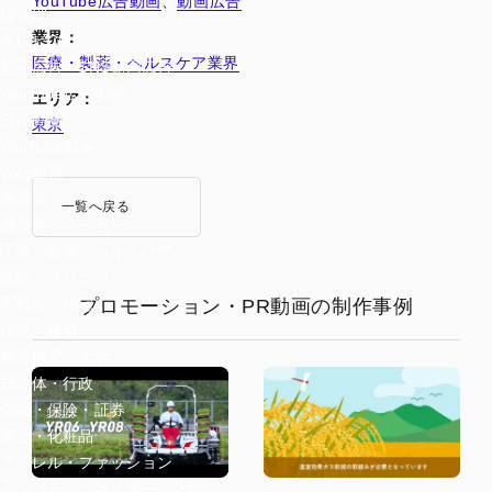
YouTube広告動画
、
動画広告
媒体別
業界：
テレビCM
医療・製薬・ヘルスケア業界
動画広告・SNS動画広告
YouTube広告動画
エリア：
SNS動画
東京
YouTube動画
Web動画
業界別
一覧へ戻る
製造業・メーカー
医療・製薬・ヘルスケア
病院・クリニック
プロモーション・PR動画の制作事例
不動産・住宅
建設・建築
教育機関・大学
自治体・行政
金融・保険・証券
美容・化粧品
アパレル・ファッション
インフラ・エネルギー・化学