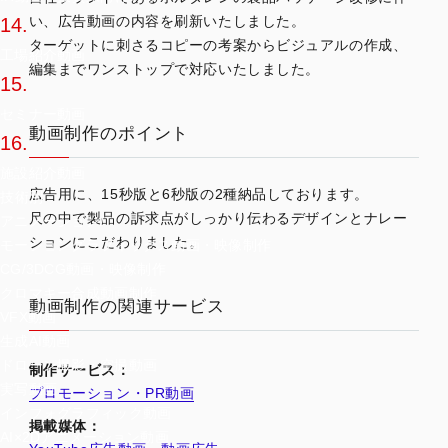
い、広告動画の内容を刷新いたしました。
14.
ターゲットに刺さるコピーの考案からビジュアルの作成、
工場紹介動画
編集までワンストップで対応いたしました。
15.
セミナー動画
動画制作のポイント
16.
施設紹介動画
広告用に、15秒版と6秒版の2種納品しております。
技術別
尺の中で製品の訴求点がしっかり伝わるデザインとナレー
アニメーション/
ションにこだわりました。
モーショングラフィックス動画・映像制作
CG/3DCG動画・映像制作
クロマキー合成動画制作
動画制作の関連サービス
VFX動画
生成AI動画
ドローン撮影・空撮動画
制作サービス：
実写動画
プロモーション・PR動画
インフォグラフィック動画
掲載媒体：
AI×2Dアニメーション動画