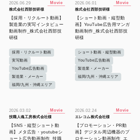
Movie
Movie
2026.06.29
2026.06.01
株式会社西部技研様
株式会社西部技研様
【採用・リクルート動画】
【ショート動画・縦型動
製造業の実写インタビュー
画】YouTube広告用マンガ
動画制作_株式会社西部技
動画制作_株式会社西部技
研様
研様
採用・リクルート動画
ショート動画・縦型動画
実写動画
YouTube広告動画
YouTube広告動画
製造業・メーカー
製造業・メーカー
福岡/九州・沖縄エリア
福岡/九州・沖縄エリア
Movie
Movie
2026.03.02
2026.02.24
技職人魂工房株式会社様
エレコム株式会社様
【SNS・縦型ショート動
【プロモーション・PR動
画】メタ広告・youtubeシ
画】デジタル周辺機器のプ
ョート広告動画制作_技職
ロモーション動画制作_エ