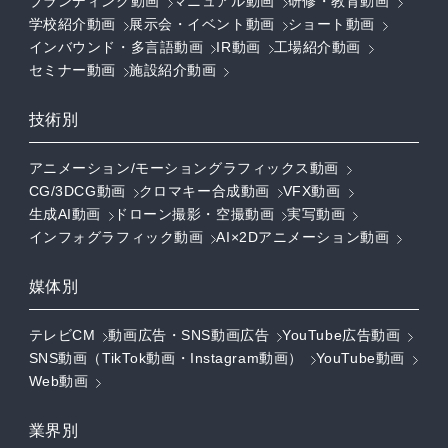
ブランディング動画
マニュアル動画
研修・教育動画
学校紹介動画
展示会・イベント動画
ショート動画
インバウンド・多言語動画
IR動画
工場紹介動画
セミナー動画
施設紹介動画
技術別
アニメーション/モーショングラフィックス動画
CG/3DCG動画
クロマキー合成動画
VFX動画
生成AI動画
ドローン撮影・空撮動画
実写動画
インフォグラフィック動画
AI×2Dアニメーション動画
媒体別
テレビCM
動画広告・SNS動画広告
YouTube広告動画
SNS動画（TikTok動画・Instagram動画）
YouTube動画
Web動画
業界別