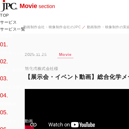
Movie
section
TOP
サービス
動画制作会社・映像制作会社のJPC
動画制作・映像制作の実績
サービス一覧
用途別
01.
プロモーション・PR動画
2025.11.25
Movie
02.
旭化成株式会社様
企業・会社紹介動画
【展示会・イベント動画】総合化学メ
03.
サービス紹介動画
04.
採用動画
05.
インタビュー動画