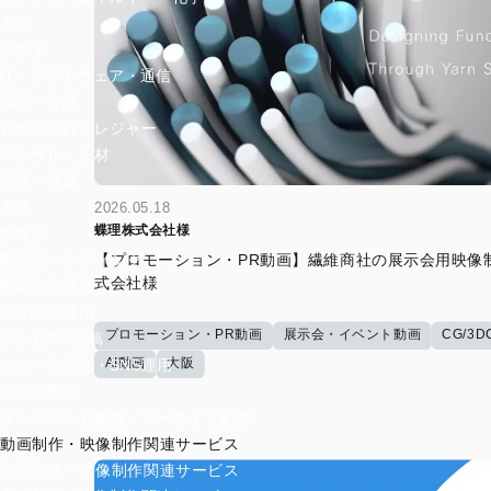
食品
自動車
IT・ソフトウェア・通信
福祉・介護
観光・旅行・レジャー
コンサル・人材
物流・運送
士業
2026.05.18
蝶理株式会社様
飲食店
動画マーケティング
【プロモーション・PR動画】繊維商社の展示会用映像
式会社様
動画広告運用
YouTube運用
プロモーション・PR動画
展示会・イベント動画
CG/3
テレビCM出稿
AI動画
大阪
ショート動画・SNS運用
ライブ配信
オンデマンド配信・アーカイブ配信
動画制作・映像制作関連サービス
動画制作・映像制作関連サービス