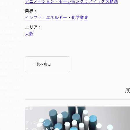
アニメーション・モーショングラフィックス動画
媒体別
業界：
テレビCM
インフラ・エネルギー・化学業界
動画広告・SNS動画広告
YouTube広告動画
エリア：
SNS動画
大阪
YouTube動画
Web動画
業界別
製造業・メーカー
一覧へ戻る
医療・製薬・ヘルスケア
病院・クリニック
不動産・住宅
建設・建築
教育機関・大学
自治体・行政
金融・保険・証券
美容・化粧品
アパレル・ファッション
インフラ・エネルギー・化学