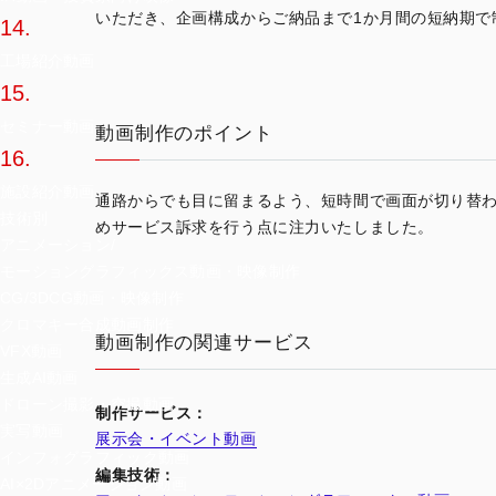
いただき、企画構成からご納品まで1か月間の短納期で
14.
工場紹介動画
15.
セミナー動画
動画制作のポイント
16.
施設紹介動画
通路からでも目に留まるよう、短時間で画面が切り替
技術別
めサービス訴求を行う点に注力いたしました。
アニメーション/
モーショングラフィックス動画・映像制作
CG/3DCG動画・映像制作
クロマキー合成動画制作
動画制作の関連サービス
VFX動画
生成AI動画
ドローン撮影・空撮動画
制作サービス：
実写動画
展示会・イベント動画
インフォグラフィック動画
編集技術：
AI×2Dアニメーション動画