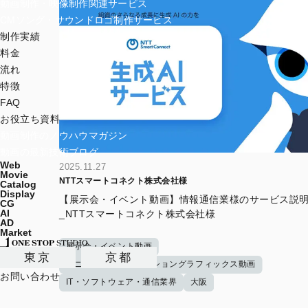
動画制作・映像制作関連サービス
CMソング・サウンドロゴ制作サービス
制作実績
料金
流れ
特徴
FAQ
お役立ち資料
動画制作のノウハウマガジン
動画の最新技術ブログ
Web
2025.11.27
Movie
NTTスマートコネクト株式会社様
Catalog
Display
【展示会・イベント動画】情報通信業様のサービス説
CG
AI
_NTTスマートコネクト株式会社様
AD
Market
展示会・イベント動画
東京
京都
アニメーション・モーショングラフィックス動画
お問い合わせ
IT・ソフトウェア・通信業界
大阪