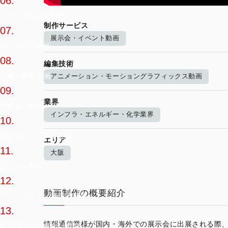
06.
ブランディング動画
制作サービス
07.
展示会・イベント動画
マニュアル動画
08.
編集技術
研修・教育動画
アニメーション・モーショングラフィックス動画
09.
業界
学校紹介動画
インフラ・エネルギー・化学業界
10.
展示会・イベント動画
エリア
11.
大阪
ショート動画
12.
動画制作の概要紹介
インバウンド・多言語動画
13.
情報通信業様が国内・海外での展示会に出展される際
IR動画・投資家向け映像