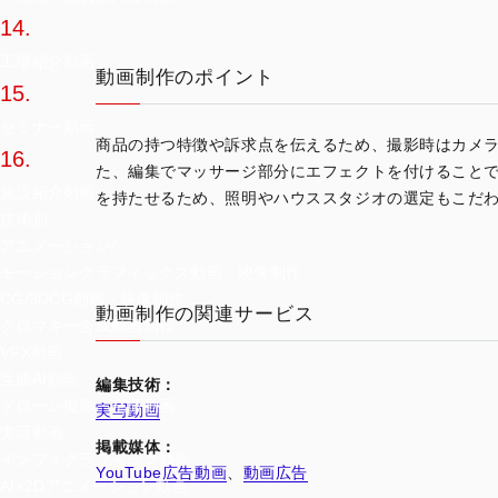
14.
工場紹介動画
動画制作のポイント
15.
セミナー動画
商品の持つ特徴や訴求点を伝えるため、撮影時はカメ
16.
た、編集でマッサージ部分にエフェクトを付けること
施設紹介動画
を持たせるため、照明やハウススタジオの選定もこだ
技術別
アニメーション/
モーショングラフィックス動画・映像制作
CG/3DCG動画・映像制作
動画制作の関連サービス
クロマキー合成動画制作
VFX動画
生成AI動画
編集技術：
ドローン撮影・空撮動画
実写動画
実写動画
掲載媒体：
インフォグラフィック動画
YouTube広告動画
、
動画広告
AI×2Dアニメーション動画