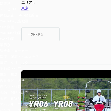
エリア：
媒体別
東京
テレビCM
動画広告・SNS動画広告
YouTube広告動画
SNS動画
YouTube動画
一覧へ戻る
Web動画
業界別
製造業・メーカー
医療・製薬・ヘルスケア
病院・クリニック
不動産・住宅
建設・建築
教育機関・大学
自治体・行政
金融・保険・証券
美容・化粧品
アパレル・ファッション
インフラ・エネルギー・化学