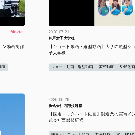
Movie
2026.07.21
神戸女子大学様
ョン動画制作
【ショート動画・縦型動画】大学の縦型ショ
子大学様
動画
ショート動画・縦型動画
実写動画
SNS動
2026.06.29
株式会社西部技研様
【採用・リクルート動画】製造業の実写イン
式会社西部技研様
採用・リクルート動画
実写動画
YouTub