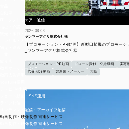
食品
自動車
IT・ソフトウェア・通信
福祉・介護
2026.08.03
観光・旅行・レジャー
ヤンマーアグリ株式会社様
コンサル・人材
【プロモーション・PR動画】新型田植機のプロモーシ
物流・運送
_ヤンマーアグリ株式会社様
士業
飲食店
プロモーション・PR動画
ドローン撮影・空撮動画
実写
動画マーケティング
YouTube動画
製造業・メーカー
大阪
動画広告運用
YouTube運用
テレビCM出稿
ショート動画・SNS運用
ライブ配信
オンデマンド配信・アーカイブ配信
動画制作・映像制作関連サービス
動画制作・映像制作関連サービス