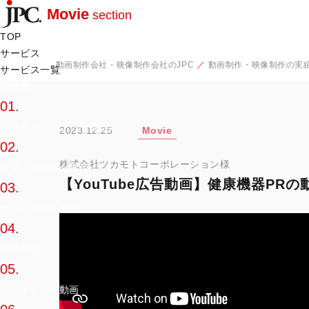
Movie
section
TOP
サービス
動画制作会社・映像制作会社のJPC
動画制作・映像制作の実績
サービス一覧
用途別
01.
プロモーション・PR動画
2023.12.25
Movie
02.
株式会社ツカモトコーポレーション様
企業・会社紹介動画
【YouTube広告動画】健康機器P
03.
サービス紹介動画
04.
採用動画
05.
インタビュー動画