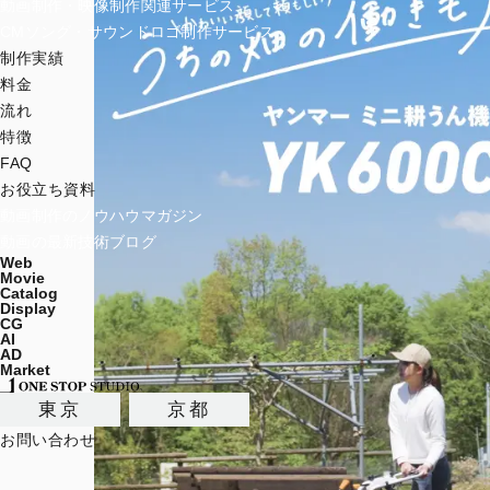
動画制作・映像制作関連サービス
CMソング・サウンドロゴ制作サービス
制作実績
料金
流れ
特徴
FAQ
お役立ち資料
動画制作のノウハウマガジン
動画の最新技術ブログ
Web
Movie
Catalog
Display
CG
AI
AD
Market
東京
京都
お問い合わせ