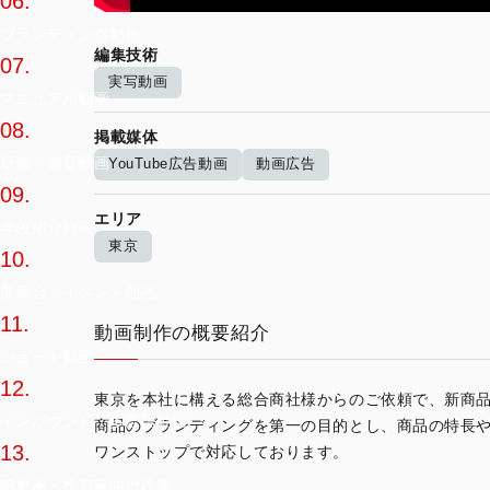
06.
ブランディング動画
編集技術
07.
実写動画
マニュアル動画
08.
掲載媒体
研修・教育動画
YouTube広告動画
動画広告
09.
エリア
学校紹介動画
東京
10.
展示会・イベント動画
11.
動画制作の概要紹介
ショート動画
12.
東京を本社に構える総合商社様からのご依頼で、新商品の
インバウンド・多言語動画
商品のブランディングを第一の目的とし、商品の特長
13.
ワンストップで対応しております。
IR動画・投資家向け映像