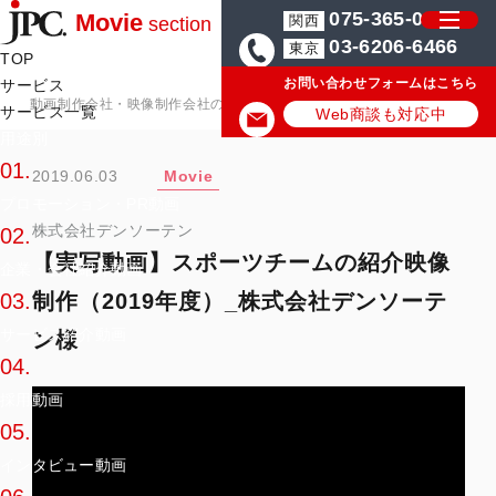
075-365-0571
Movie
関西
section
03-6206-6466
東京
TOP
お問い合わせフォームはこちら
サービス
動画制作会社・映像制作会社のJPC
動画制作・映像制作の実績/事例
サービス一覧
Web商談も対応中
用途別
01.
2019.06.03
Movie
プロモーション・PR動画
株式会社デンソーテン
02.
【実写動画】スポーツチームの紹介映像
企業・会社紹介動画
制作（2019年度）_株式会社デンソーテ
03.
サービス紹介動画
ン様
04.
採用動画
05.
インタビュー動画