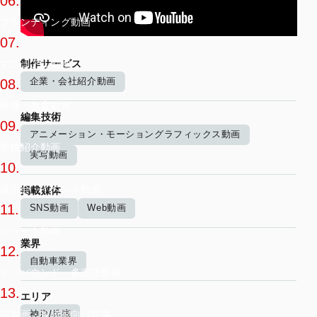
06.
ブランディング動画
07.
制作サービス
マニュアル動画
企業・会社紹介動画
08.
研修・教育動画
編集技術
09.
アニメーション・モーショングラフィックス動画
学校紹介動画
実写動画
10.
展示会・イベント動画
掲載媒体
11.
SNS動画
Web動画
ショート動画
業界
12.
自動車業界
インバウンド・多言語動画
13.
エリア
神戸/兵庫
IR動画・投資家向け映像