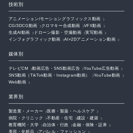
技術別
アニメーション/モーショングラフィックス動画
CG/3DCG動画
クロマキー合成動画
VFX動画
生成AI動画
ドローン撮影・空撮動画
実写動画
インフォグラフィック動画
AI×2Dアニメーション動画
媒体別
テレビCM
動画広告・SNS動画広告
YouTube広告動画
SNS動画（TikTok動画・Instagram動画）
YouTube動画
Web動画
業界別
製造業・メーカー
医療・製薬・ヘルスケア
病院・クリニック
不動産・住宅
建設・建築
教育機関・大学
自治体・行政
金融・保険・証券
美容・化粧品
アパレル・ファッション