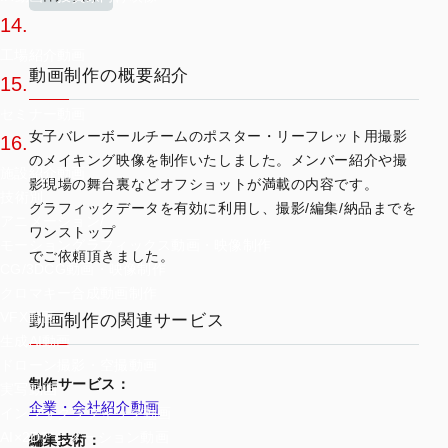
14.
工場紹介動画
動画制作の概要紹介
15.
セミナー動画
女子バレーボールチームのポスター・リーフレット用撮影
16.
のメイキング映像を制作いたしました。メンバー紹介や撮
施設紹介動画
影現場の舞台裏などオフショットが満載の内容です。
技術別
グラフィックデータを有効に利用し、撮影/編集/納品までを
アニメーション/
ワンストップ
モーショングラフィックス動画・映像制作
でご依頼頂きました。
CG/3DCG動画・映像制作
クロマキー合成動画制作
VFX動画
動画制作の関連サービス
生成AI動画
ドローン撮影・空撮動画
制作サービス：
実写動画
企業・会社紹介動画
インフォグラフィック動画
AI×2Dアニメーション動画
編集技術：