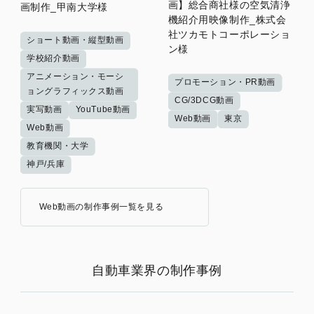
画】総合商社様の空気清浄
画制作_甲南大学様
機紹介用映像制作_株式会
社ツカモトコーポレーショ
ショート動画・縦型動画
ン様
学校紹介動画
アニメーション・モーシ
プロモーション・PR動画
ョングラフィックス動画
CG/3DCG動画
実写動画
YouTube動画
Web動画
東京
Web動画
教育機関・大学
神戸/兵庫
Web動画の制作事例一覧を見る
自動車業界の制作事例