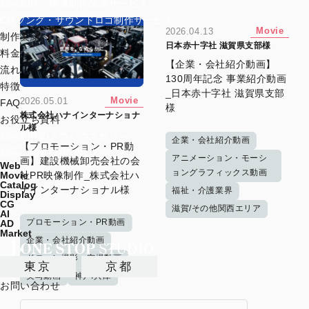
動画制作・映像制作関連サービス
CMソング・サウンドロゴ制作サービス
Movie
2026.04.13
制作実績
日本赤十字社 滋賀県支部様
料金
【企業・会社紹介動画】
流れ
130周年記念 事業紹介動画
特徴
_日本赤十字社 滋賀県支部
Movie
2026.05.01
FAQ
様
株式会社ハナインターナショナ
お役立ち資料
ル様
動画制作のノウハウマガジン
企業・会社紹介動画
【プロモーション・PR動
動画の最新技術ブログ
アニメーション・モーシ
画】建設機械卸売会社の会
Web
ョングラフィックス動画
社PR映像制作_株式会社ハ
Movie
Catalog
ナインターナショナル様
福祉・介護業界
Display
CG
滋賀/その他関西エリア
AI
プロモーション・PR動画
AD
Market
企業・会社紹介動画
ドローン撮影・空撮動画
東京
京都
実写動画
神戸/兵庫
お問い合わせ