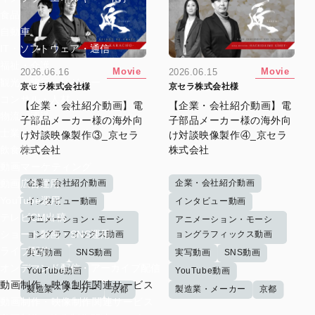
食品
自動車
IT・ソフトウェア・通信
福祉・介護
Movie
Movie
2026.06.16
2026.06.15
観光・旅行・レジャー
京セラ株式会社様
京セラ株式会社様
コンサル・人材
【企業・会社紹介動画】電
【企業・会社紹介動画】電
物流・運送
子部品メーカー様の海外向
子部品メーカー様の海外向
士業
け対談映像製作③_京セラ
け対談映像製作④_京セラ
株式会社
株式会社
飲食店
動画マーケティング
企業・会社紹介動画
企業・会社紹介動画
動画広告運用
YouTube運用
インタビュー動画
インタビュー動画
テレビCM出稿
アニメーション・モーシ
アニメーション・モーシ
ショート動画・SNS運用
ョングラフィックス動画
ョングラフィックス動画
ライブ配信
実写動画
SNS動画
実写動画
SNS動画
オンデマンド配信・アーカイブ配信
YouTube動画
YouTube動画
動画制作・映像制作関連サービス
製造業・メーカー
京都
製造業・メーカー
京都
動画制作・映像制作関連サービス