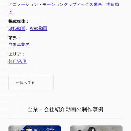
媒体別
アニメーション・モーショングラフィックス動画
、
実写動
テレビCM
画
動画広告・SNS動画広告
掲載媒体：
YouTube広告動画
SNS動画
、
Web動画
SNS動画
業界：
YouTube動画
自動車業界
Web動画
業界別
エリア：
製造業・メーカー
神戸/兵庫
医療・製薬・ヘルスケア
病院・クリニック
不動産・住宅
一覧へ戻る
建設・建築
教育機関・大学
自治体・行政
企業・会社紹介動画の制作事例
金融・保険・証券
美容・化粧品
アパレル・ファッション
インフラ・エネルギー・化学