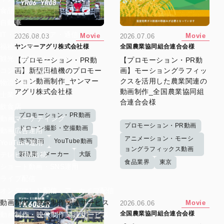
食品
自動車
IT・ソフトウェア・通信
Movie
Movie
2026.08.03
2026.07.06
福祉・介護
ヤンマーアグリ株式会社様
全国農業協同組合連合会様
観光・旅行・レジャー
【プロモーション・PR動
【プロモーション・PR動
画】新型田植機のプロモー
画】モーショングラフィッ
コンサル・人材
ション動画制作_ヤンマー
クスを活用した農業関連の
物流・運送
アグリ株式会社様
動画制作_全国農業協同組
士業
合連合会様
飲食店
プロモーション・PR動画
動画マーケティング
プロモーション・PR動画
ドローン撮影・空撮動画
動画広告運用
アニメーション・モーシ
実写動画
YouTube動画
YouTube運用
ョングラフィックス動画
製造業・メーカー
大阪
テレビCM出稿
食品業界
東京
ショート動画・SNS運用
ライブ配信
オンデマンド配信・アーカイブ配信
動画制作・映像制作関連サービス
Movie
2026.06.06
全国農業協同組合連合会様
動画制作・映像制作関連サービス