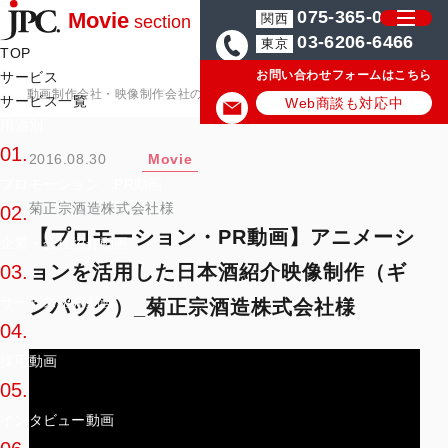
075-365-0571
Movie
関西
section
03-6206-6466
東京
TOP
お問い合わせフォームはこちら
サービス
動画制作会社・映像制作会社のJPC
動画制作・映像制作の実績/事例
サービス一覧
Web商談も対応中
用途別
01.
2016.08.30
Movie
プロモーション・PR動画
菊正宗酒造株式会社様
02.
【プロモーション・PR動画】アニメーシ
企業・会社紹介動画
ョンを活用した日本酒紹介映像制作（ギ
03.
サービス紹介動画
ンパック）_菊正宗酒造株式会社様
04.
採用動画
05.
インタビュー動画