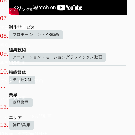
06.
ブランディング動画
07.
制作サービス
マニュアル動画
プロモーション・PR動画
08.
研修・教育動画
編集技術
09.
アニメーション・モーショングラフィックス動画
学校紹介動画
10.
掲載媒体
テレビCM
展示会・イベント動画
11.
業界
ショート動画
食品業界
12.
インバウンド・多言語動画
エリア
13.
神戸/兵庫
IR動画・投資家向け映像