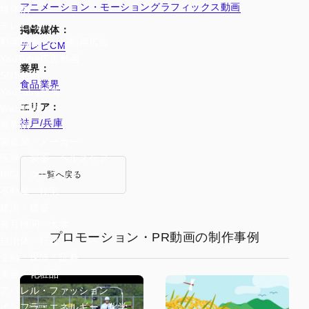
アニメーション・モーショングラフィックス動画
媒体別
テレビCM
掲載媒体：
動画広告・SNS動画広告
テレビCM
YouTube広告動画
業界：
SNS動画
食品業界
YouTube動画
エリア：
Web動画
神戸/兵庫
業界別
製造業・メーカー
医療・製薬・ヘルスケア
病院・クリニック
一覧へ戻る
不動産・住宅
建設・建築
教育機関・大学
プロモーション・PR動画の制作事例
自治体・行政
金融・保険・証券
美容・化粧品
アパレル・ファッション
インフラ・エネルギー・化学