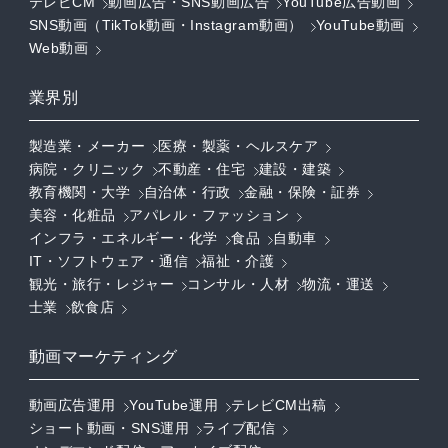
テレビCM
動画広告・SNS動画広告
YouTube広告動画
SNS動画（TikTok動画・Instagram動画）
YouTube動画
Web動画
業界別
製造業・メーカー
医療・製薬・ヘルスケア
病院・クリニック
不動産・住宅
建設・建築
教育機関・大学
自治体・行政
金融・保険・証券
美容・化粧品
アパレル・ファッション
インフラ・エネルギー・化学
食品
自動車
IT・ソフトウェア・通信
福祉・介護
観光・旅行・レジャー
コンサル・人材
物流・運送
士業
飲食店
動画マーケティング
動画広告運用
YouTube運用
テレビCM出稿
ショート動画・SNS運用
ライブ配信