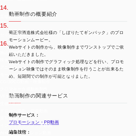
14.
動画制作の概要紹介
工場紹介動画
15.
菊正宗酒造株式会社様の「しぼりたてギンパック」のプロ
セミナー動画
モーションムービー。
16.
Webサイトの制作から、映像制作までワンストップでご依
施設紹介動画
頼いただきました。
技術別
Webサイトの制作でグラフィック処理などを行い、プロモ
アニメーション/
ーション映像ではそのまま映像制作を行うことが出来るた
モーショングラフィックス動画・映像制作
め、短期間での制作が可能となりました。
CG/3DCG動画・映像制作
クロマキー合成動画制作
動画制作の関連サービス
VFX動画
生成AI動画
ドローン撮影・空撮動画
制作サービス：
実写動画
プロモーション・PR動画
インフォグラフィック動画
編集技術：
AI×2Dアニメーション動画