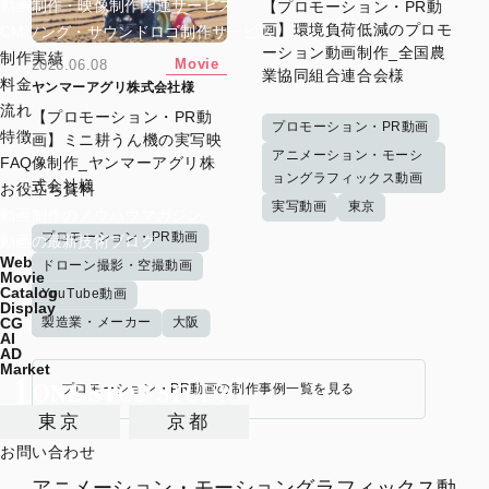
動画制作・映像制作関連サービス
【プロモーション・PR動
画】環境負荷低減のプロモ
CMソング・サウンドロゴ制作サービス
ーション動画制作_全国農
制作実績
Movie
2026.06.08
業協同組合連合会様
料金
ヤンマーアグリ株式会社様
流れ
【プロモーション・PR動
プロモーション・PR動画
特徴
画】ミニ耕うん機の実写映
アニメーション・モーシ
像制作_ヤンマーアグリ株
FAQ
ョングラフィックス動画
式会社様
お役立ち資料
実写動画
東京
動画制作のノウハウマガジン
プロモーション・PR動画
動画の最新技術ブログ
Web
ドローン撮影・空撮動画
Movie
Catalog
YouTube動画
Display
製造業・メーカー
大阪
CG
AI
AD
Market
プロモーション・PR動画の制作事例一覧を見る
東京
京都
お問い合わせ
アニメーション・モーショングラフィックス動