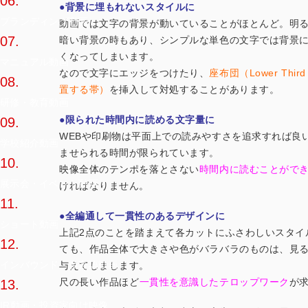
06.
●背景に埋もれないスタイルに
ブランディング動画
動画では文字の背景が動いていることがほとんど。明
07.
暗い背景の時もあり、シンプルな単色の文字では背景
くなってしまいます。
マニュアル動画
なので文字にエッジをつけたり、
座布団（Lower Thi
08.
置する帯）
を挿入して対処することがあります。
研修・教育動画
●限られた時間内に読める文字量に
09.
WEBや印刷物は平面上での読みやすさを追求すれば良
学校紹介動画
ませられる時間が限られています。
10.
映像全体のテンポを落とさない
時間内に読むことがで
展示会・イベント動画
ければなりません。
11.
●全編通して一貫性のあるデザインに
ショート動画
上記2点のことを踏まえて各カットにふさわしいスタイ
12.
ても、作品全体で大きさや色がバラバラのものは、見
インバウンド・多言語動画
与えてしまします。
尺の長い作品ほど
一貫性を意識したテロップワーク
が
13.
IR動画・投資家向け映像