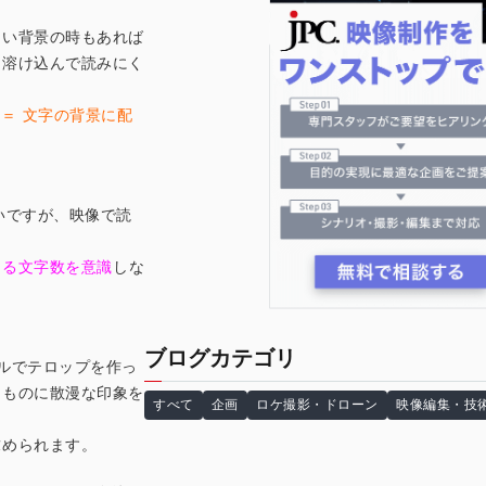
るい背景の時もあれば
に溶け込んで読みにく
rd ＝ 文字の背景に配
いですが、映像で読
きる文字数を意識
しな
ブログカテゴリ
ルでテロップを作っ
るものに散漫な印象を
すべて
企画
ロケ撮影・ドローン
映像編集・技
求められます。