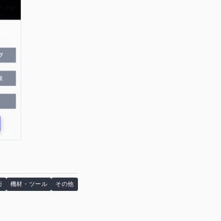
術
機材・ツール
その他