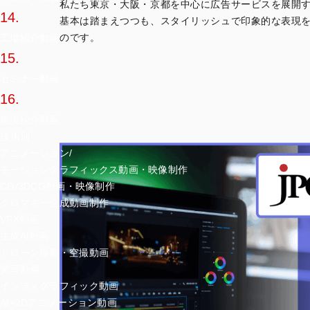
私たち東京・大阪・京都を中心に広告サービスを展開す
14.
基本は踏まえつつも、スタイリッシュで印象的な表現
のです。
工場紹介動画
15.
セミナー動画
16.
施設紹介動画
技術別
アニメーション/
モーショングラフィックス動画・映像制作
CG/3DCG動画・映像制作
クロマキー合成動画制作
VFX動画
生成AI動画
ドローン撮影・空撮動画
実写動画
インフォグラフィック動画
AI×2Dアニメーション動画