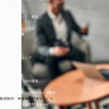
食品
自動車
IT・ソフトウェア・通信
福祉・介護
観光・旅行・レジャー
コンサル・人材
物流・運送
士業
飲食店
動画マーケティング
動画広告運用
YouTube運用
テレビCM出稿
ショート動画・SNS運用
ライブ配信
オンデマンド配信・アーカイブ配信
動画制作・映像制作関連サービス
動画制作・映像制作関連サービス