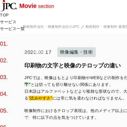
Movie
section
TOP
サービス
動画制作会社・映像制作会社のJPC
動画制作・映像制作 最新
サービス一覧
用途別
01.
2020.02.17
映像編集・技術
プロモーション・PR動画
02.
印刷物の文字と映像のテロップの違い
企業・会社紹介動画
03.
JPCでは、映像はもとより印刷物やWEBなどの制作を
字”
とは切っても切り離せない関係にあります。
サービス紹介動画
日本語はアルファベットなどより複雑な形状なので、
04.
る
“読みやすさ”
には常に気を遣わなければなりません。
採用動画
05.
映像制作におけるテロップ表現は、他のメディア以上
で、特に以下の点を気をつけています。
インタビュー動画