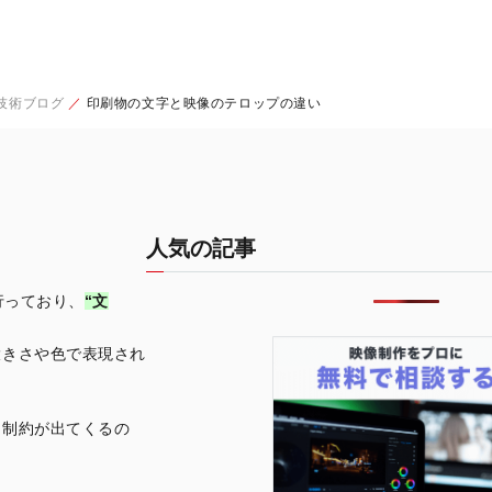
技術ブログ
印刷物の文字と映像のテロップの違い
人気の記事
行っており、
“文
大きさや色で表現され
に制約が出てくるの