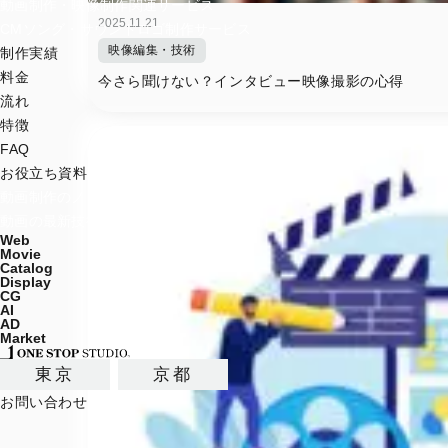
動画制作・映像制作関連サービス
2025.11.21
CMソング・サウンドロゴ制作サービス
映像編集・技術
制作実績
料金
今さら聞けない？インタビュー映像撮影の心得
流れ
特徴
FAQ
お役立ち資料
動画制作のノウハウマガジン
動画の最新技術ブログ
Web
Movie
Catalog
Display
CG
AI
AD
Market
東京
京都
お問い合わせ