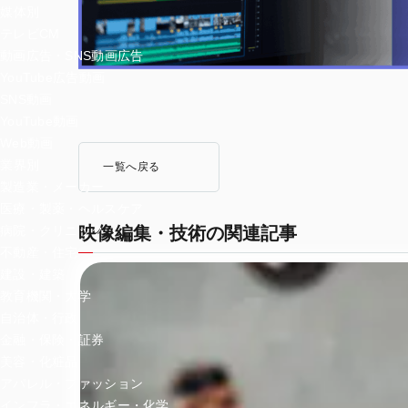
媒体別
テレビCM
動画広告・SNS動画広告
YouTube広告動画
SNS動画
YouTube動画
Web動画
業界別
一覧へ戻る
製造業・メーカー
医療・製薬・ヘルスケア
映像編集・技術の関連記事
病院・クリニック
不動産・住宅
建設・建築
教育機関・大学
自治体・行政
金融・保険・証券
美容・化粧品
アパレル・ファッション
インフラ・エネルギー・化学