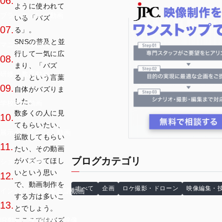
06.
ように使われて
ブランディング動画
いる「バズ
07.
る」。
SNSの普及と並
マニュアル動画
行して一気に広
08.
まり、「バズ
研修・教育動画
る」という言葉
09.
自体がバズりま
した。
学校紹介動画
数多くの人に見
10.
てもらいたい、
展示会・イベント動画
拡散してもらい
11.
たい、その動画
ブログカテゴリ
がバズってほし
ショート動画
いという思い
12.
で、動画制作を
すべて
企画
ロケ撮影・ドローン
映像編集・
インバウンド・多言語動画
する方は多いこ
13.
とでしょう。
こここではバズ
IR動画・投資家向け映像