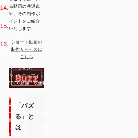
る動画の共通点
14.
や、その制作ポ
工場紹介動画
イントをご紹介
15.
いたします。
セミナー動画
ショート動画の
16.
制作サービスは
施設紹介動画
こちら
技術別
アニメーション/
モーショングラフィックス動画・映像制作
CG/3DCG動画・映像制作
クロマキー合成動画制作
VFX動画
「バズ
生成AI動画
ドローン撮影・空撮動画
る」と
実写動画
は
インフォグラフィック動画
AI×2Dアニメーション動画