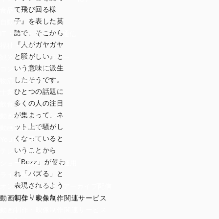
て飛び回る様
食品
子』を表した英
自動車
語で、そこから
IT・ソフトウェア・通信
『人がガヤガヤ
福祉・介護
と騒がしい』と
観光・旅行・レジャー
いう意味に派生
コンサル・人材
したそうです。
物流・運送
ひとつの話題に
士業
多くの人の注目
飲食店
が集まって、ネ
動画マーケティング
ット上で騒がし
動画広告運用
くなっていると
YouTube運用
いうことから
テレビCM出稿
「Buzz」が使わ
ショート動画・SNS運用
れ「バズる」と
ライブ配信
表現されるよう
オンデマンド配信・アーカイブ配信
になりました。
動画制作・映像制作関連サービス
動画制作・映像制作関連サービス