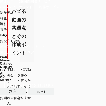
動画制作・映像制作関連サービス
CMソング・サウンドロゴ制作サービス
バズる
制作実績
料金
動画の
流れ
共通点
特徴
FAQ
とその
お役立ち資料
作成ポ
動画制作のノウハウマガジン
イント
動画の最新技術ブログ
Web
Movie
Catalog
Display
では、「バズ動
CG
AI
画をいざ作ろ
AD
Market
う！」と言った
ところで、そう
東京
京都
簡単に作れるも
のではありませ
お問い合わせ
ん。