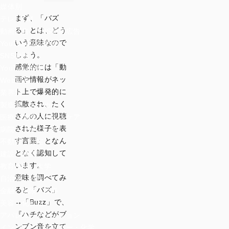
媒体別
まず、「バズ
テレビCM
る」とは、どう
動画広告・SNS動画広告
いう意味なので
YouTube広告動画
しょう。
SNS動画
感覚的には「動
YouTube動画
画や情報がネッ
Web動画
ト上で爆発的に
業界別
拡散され、たく
製造業・メーカー
さんの人に視聴
医療・製薬・ヘルスケア
された様子を表
病院・クリニック
す言葉」となん
不動産・住宅
となく認知して
建設・建築
います。
教育機関・大学
意味を調べてみ
自治体・行政
ると「バズ」
金融・保険・証券
→「Buzz」で、
美容・化粧品
『ハチなどがブ
アパレル・ファッション
ンブン音を立て
インフラ・エネルギー・化学