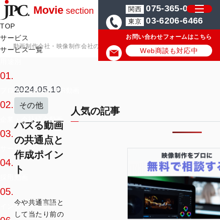
075-365-0571
Movie
関西
section
03-6206-6466
東京
TOP
お問い合わせフォームはこちら
サービス
動画制作会社・映像制作会社のJPC
動画制作・映像制作 最新技術ブロ
サービス一覧
Web商談も対応中
用途別
01.
2024.05.10
プロモーション・PR動画
02.
その他
人気の記事
企業・会社紹介動画
バズる動画
03.
の共通点と
サービス紹介動画
作成ポイン
04.
ト
採用動画
05.
今や共通言語と
インタビュー動画
して当たり前の