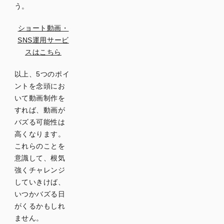
う。
ショート動画・
SNS運用サービ
スはこちら
以上、5つのポイ
ントを念頭にお
いて動画制作を
すれば、動画が
バズる可能性は
高くなります。
これらのことを
意識して、根気
強くチャレンジ
していきけば、
いつかバズる日
がくるかもしれ
ません。