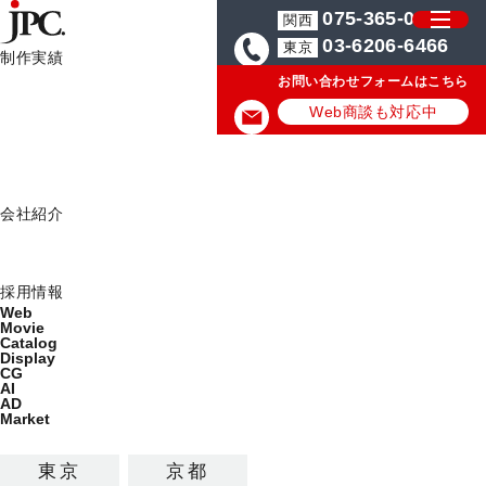
075-365-0571
関西
03-6206-6466
東京
制作実績
お問い合わせフォームはこちら
制作実績一覧
カタログ制作・パンフレットデザイン会社はJPC
旅行・イベント・ブラ
Web
Web商談も対応中
Movie
Catalog
旅行・イベント・ブライダルの
Display
会社紹介
カタログ・パンフレット制作の
ミッション
実績/事例
会社概要
採用情報
Web
Movie
旅行・イベント・ブライダルのカタログ・パンフレットの
Catalog
Display
最新デザイン制作実績を公開しています。
CG
AI
AD
カテゴリから探す
Market
制作サービス
東京
京都
カタログ
パンフレット