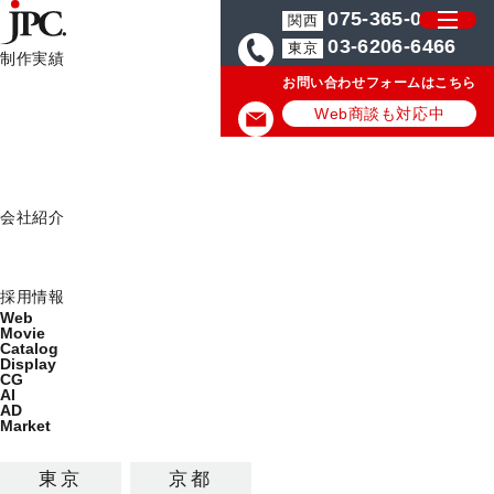
075-365-0571
関西
03-6206-6466
東京
制作実績
お問い合わせフォームはこちら
制作実績一覧
カタログ制作・パンフレットデザイン会社はJPC
業界制作の実績/事例
Web
Web商談も対応中
Movie
Catalog
業界制作の実績/事例
Display
会社紹介
ミッション
業界の最新デザイン制作実績を公開しています。
会社概要
採用情報
カテゴリから探す
Web
Movie
制作サービス
Catalog
Display
CG
カタログ
パンフレット
AI
AD
チラシ・リーフレット
DM
ポスター
Market
パッケージデザイン
雑誌広告・新聞広告等
東京
京都
見本帳
ロゴ・イラスト
記念誌・社史