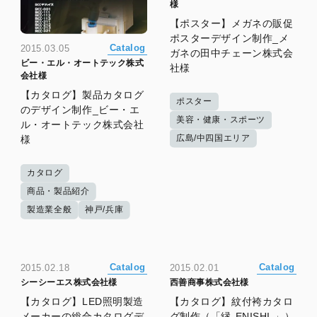
様
【ポスター】メガネの販促
ポスターデザイン制作_メ
Catalog
2015.03.05
ガネの田中チェーン株式会
ビー・エル・オートテック株式
社様
会社様
【カタログ】製品カタログ
ポスター
のデザイン制作_ビー・エ
美容・健康・スポーツ
ル・オートテック株式会社
広島/中四国エリア
様
カタログ
商品・製品紹介
製造業全般
神戸/兵庫
Catalog
Catalog
2015.02.18
2015.02.01
シーシーエス株式会社様
西善商事株式会社様
【カタログ】LED照明製造
【カタログ】紋付袴カタロ
メーカーの総合カタログデ
グ制作（「縁-ENISHI-」）