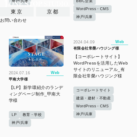
神戸/兵庫
BtoC企業
WordPress・CMS
東京
京都
神戸/兵庫
お問い合わせ
Web
2024.04.09
有限会社常榮ハウジング様
【コーポレートサイト】
WordPressを活用したWeb
サイトのリニューアル_有
Web
2024.07.16
限会社常榮ハウジング様
甲南大学様
【LP】新学環紹介のランデ
コーポレートサイト
ィングページ制作_甲南大
建築・建材・不動産
学様
WordPress・CMS
神戸/兵庫
LP
教育・学校
神戸/兵庫