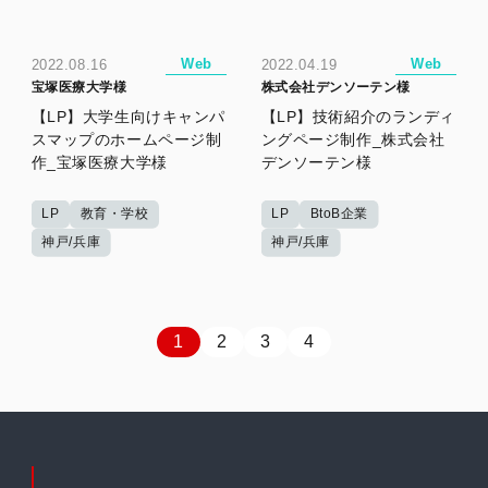
Web
Web
2022.08.16
2022.04.19
宝塚医療大学様
株式会社デンソーテン様
【LP】大学生向けキャンパ
【LP】技術紹介のランディ
スマップのホームページ制
ングページ制作_株式会社
作_宝塚医療大学様
デンソーテン様
LP
教育・学校
LP
BtoB企業
神戸/兵庫
神戸/兵庫
1
2
3
4