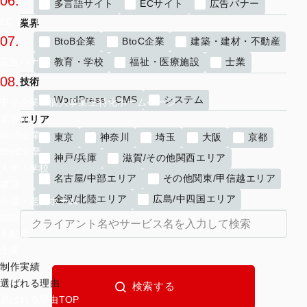
06.
多言語サイト
ECサイト
広告バナー
ECサイト
業界
07.
BtoB企業
BtoC企業
建築・建材・不動産
教育・学校
福祉・医療施設
士業
広告バナー
08.
技術
WordPress・CMS
システム
中小企業・個人事業主特化ホームページ
業界別
エリア
BtoB企業
東京
神奈川
埼玉
大阪
京都
BtoC企業
神戸/兵庫
滋賀/その他関西エリア
大学・学校
名古屋/中部エリア
その他関東/甲信越エリア
建設
金沢/北陸エリア
広島/中四国エリア
介護・老人ホーム
病院
不動産
士業
制作実績
選ばれる理由
選ばれる理由TOP