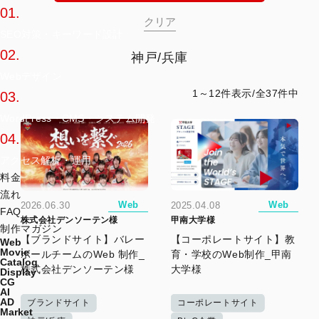
01.
SEO対策・キーワード設計
02.
神戸/兵庫
Webデザイン
1～12件表示/全37件中
03.
WordPress・CMS・システム開発
04.
アクセス解析・運用
料金
流れ
Web
Web
2026.06.30
2025.04.08
FAQ
株式会社デンソーテン様
甲南大学様
制作マガジン
【ブランドサイト】バレー
【コーポレートサイト】教
Web
Movie
ボールチームのWeb 制作_
育・学校のWeb制作_甲南
Catalog
株式会社デンソーテン様
大学様
Display
CG
AI
AD
ブランドサイト
コーポレートサイト
Market