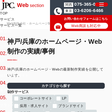
075-365-0571
Web
関西
section
03-6206-6466
東京
TOP
お問い合わせフォームはこちら
サービス
Web制作会社・ホームページ制作会社のJPC
神戸/兵庫のホームページ・
サービス一覧
Web商談も対応中
種類別
01.
神戸/兵庫のホームページ・Web
コーポレートサイト
制作の実績/事例
02.
LP・ランディングページ
03.
神戸/兵庫のホームページ・Webの最新制作実績を公開して
います。
採用・求人サイト
04.
カテゴリから探す
多言語サイト
制作サービス
05.
コーポレートサイト
LP
ブランドサイト
採用・求人サイト
ブランドサイト