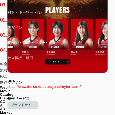
01.
SEO対策・キーワード設計
02.
Webデザイン
03.
WordPress・CMS・システム開発
04.
アクセス解析・運用
料金
流れ
FAQ
URL
制作マガジン
https://www.denso-ten.com/jp/volleyballteam/
Web
Movie
Catalog
Display
制作サービス
CG
ブランドサイト
AI
AD
Market