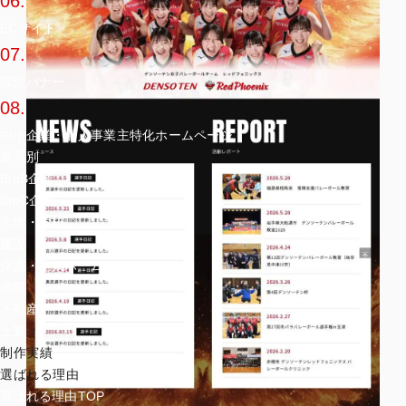
06.
ECサイト
07.
広告バナー
08.
中小企業・個人事業主特化ホームページ
業界別
BtoB企業
BtoC企業
大学・学校
建設
介護・老人ホーム
病院
不動産
士業
制作実績
選ばれる理由
選ばれる理由TOP