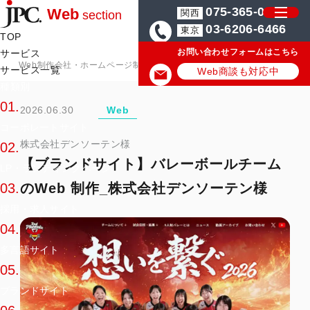
075-365-0571
Web
関西
section
03-6206-6466
東京
TOP
お問い合わせフォームはこちら
サービス
Web制作会社・ホームページ制作会社のJPC
ホームページ・Web制作
サービス一覧
Web商談も対応中
種類別
01.
2026.06.30
Web
コーポレートサイト
株式会社デンソーテン様
02.
【ブランドサイト】バレーボールチーム
LP・ランディングページ
のWeb 制作_株式会社デンソーテン様
03.
採用・求人サイト
04.
多言語サイト
05.
ブランドサイト