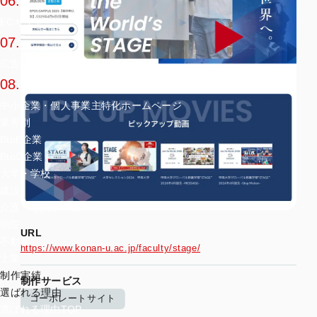
06.
ECサイト
07.
広告バナー
08.
中小企業・個人事業主特化ホームページ
業界別
BtoB企業
BtoC企業
大学・学校
建設
介護・老人ホーム
病院
URL
不動産
https://www.konan-u.ac.jp/faculty/stage/
士業
制作実績
制作サービス
選ばれる理由
コーポレートサイト
選ばれる理由TOP