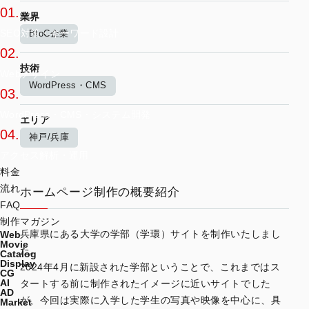
01.
業界
SEO対策・キーワード設計
BtoC企業
02.
技術
Webデザイン
WordPress・CMS
03.
WordPress・CMS・システム開発
エリア
04.
神戸/兵庫
アクセス解析・運用
料金
流れ
ホームページ制作の概要紹介
FAQ
制作マガジン
兵庫県にある大学の学部（学環）サイトを制作いたしまし
Web
Movie
た。
Catalog
Display
2024年4月に新設された学部ということで、これまではス
CG
AI
タートする前に制作されたイメージに近いサイトでした
AD
が、今回は実際に入学した学生の写真や映像を中心に、具
Market