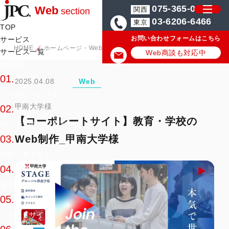
075-365-0571
Web
関西
section
03-6206-6466
東京
TOP
お問い合わせフォームはこちら
サービス
HOME
ホームページ・Web制作の実績/事例
【コーポレートサイト】
サービス一覧
Web商談も対応中
種類別
01.
2025.04.08
Web
コーポレートサイト
甲南大学様
02.
【コーポレートサイト】教育・学校の
LP・ランディングページ
Web制作_甲南大学様
03.
採用・求人サイト
04.
多言語サイト
05.
ブランドサイト