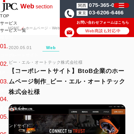
075-365-0571
Web
関西
section
03-6206-6466
東京
TOP
お問い合わせフォームはこちら
サービス
HOME
ホームページ・Web制作の実績/事例
【コーポレートサイト】
サービス一覧
Web商談も対応中
種類別
01.
2020.05.01
Web
コーポレートサイト
ビー・エル・オートテック株式会社様
02.
【コーポレートサイト】BtoB企業のホー
LP・ランディングページ
ムページ制作_ビー・エル・オートテック
03.
採用・求人サイト
株式会社様
04.
多言語サイト
05.
ブランドサイト