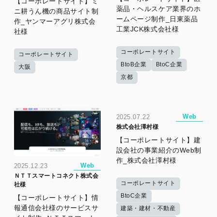
【コーポレートサイト】ミ
薬品・ヘルスケア業界のホ
ニ耕うん機の商品サイト制
ームページ制作_日東薬品
作_ヤンマーアグリ株式会
工業JCK株式会社様
社様
コーポレートサイト
コーポレートサイト
BtoB企業
BtoC企業
大阪
京都
Web
2025.07.22
株式会社澤村様
【コーポレートサイト】建
設会社の事業紹介のWeb制
作_株式会社澤村様
Web
2025.12.23
ＮＴＴスマートコネクト株式会
コーポレートサイト
社様
BtoC企業
【コーポレートサイト】情
報通信会社様のサービスサ
建築・建材・不動産