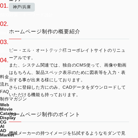
01.
神戸/兵庫
SEO対策・キーワード設計
02.
ホームページ制作の概要紹介
Webデザイン
03.
ビー・エル・オートテック様コーポレイトサイトのリニュ
WordPress・CMS・システム開発
ーアルです。
04.
また、システム関連では、独自のCMS使って、画像や動画
アクセス解析・運用
はもちろん、製品スペック表示のために図表等を入力・表
料金
示する事が出来る様にしております。
流れ
さらに登録した方にのみ、CADデータをダウンロードして
FAQ
いただける機能も持っております。
制作マガジン
Web
Movie
Catalog
ホームページ制作のポイント
Display
CG
AI
AD
機械メーカーの持つイメージを払拭するようなモダンで見
Market