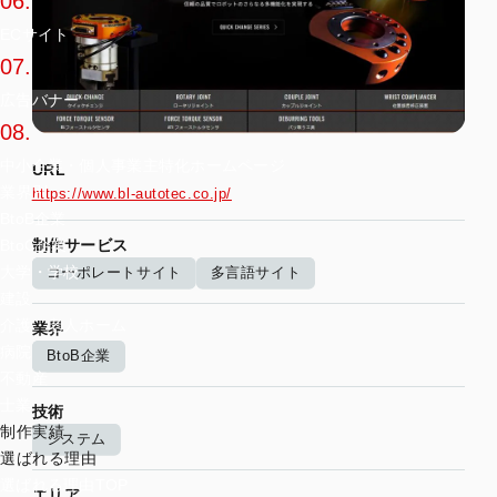
06.
ECサイト
07.
広告バナー
08.
中小企業・個人事業主特化ホームページ
URL
業界別
https://www.bl-autotec.co.jp/
BtoB企業
制作サービス
BtoC企業
大学・学校
コーポレートサイト
多言語サイト
建設
介護・老人ホーム
業界
病院
BtoB企業
不動産
士業
技術
制作実績
システム
選ばれる理由
選ばれる理由TOP
エリア