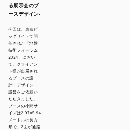
デザイ
る展示会のブ
ンのポ
ースデザイン-
イント
今回は、東京ビ
ブース
ッグサイトで開
立地と
催された「地盤
来場者
の動線
技術フォーラム
を考慮
2024」におい
する
て、クライアン
ト様が出展され
メイン
となる
るブースの設
展示物
計・デザイン・
を決め
設営をご依頼い
る
ただきました。
間やス
ブースの小間サ
ペース
イズは2.97×5.94
を意識
メートルの長方
する
形で、2面が通路