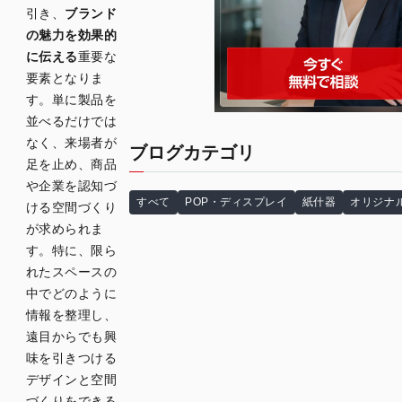
引き、
ブランド
の魅力を効果的
に伝える
重要な
要素となりま
す。単に製品を
並べるだけでは
なく、来場者が
ブログカテゴリ
足を止め、商品
や企業を認知づ
すべて
POP・ディスプレイ
紙什器
オリジナ
ける空間づくり
が求められま
す。特に、限ら
れたスペースの
中でどのように
情報を整理し、
遠目からでも興
味を引きつける
デザインと空間
づくりをできる