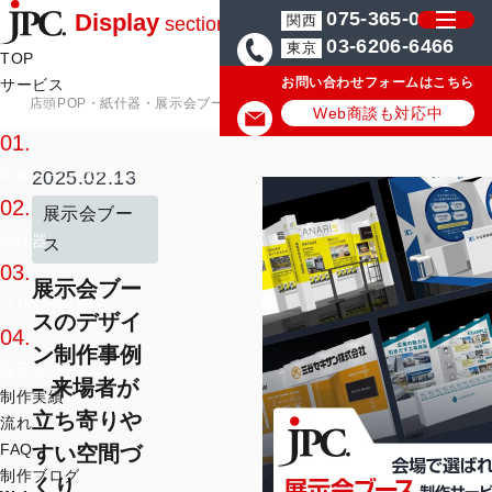
075-365-0571
Display
関西
section
03-6206-6466
東京
TOP
お問い合わせフォームはこちら
サービス
店頭POP・紙什器・展示会ブースの制作会社JPC
店頭POP・紙什器・
サービス一覧
Web商談も対応中
01.
2025.02.13
POP・ディスプレイ
02.
展示会ブー
紙什器
ス
03.
展示会ブー
オリジナル什器
スのデザイ
04.
ン制作事例
展示会ブース
– 来場者が
制作実績
立ち寄りや
流れ
FAQ
すい空間づ
制作ブログ
くり