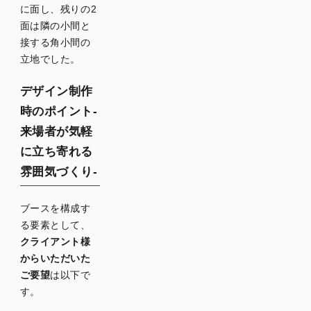
に面し、残りの2
展示会
面は隣の小間と
企業ブ
接する角小間の
ースデ
立地でした。
ザイン
制作の
デザイン制作
まとめ
時のポイント-
来場者が気軽
に立ち寄れる
雰囲気づくり-
ブースを構成す
る要素として、
クライアント様
からいただいた
ご要望
は以下で
す。