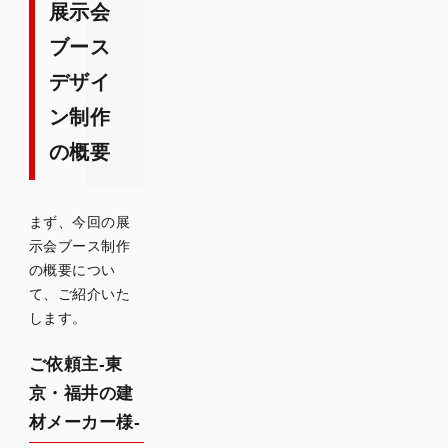
ザイン-
展示会
デザイ
ブース
ン制作
デザイ
時のポ
イント-
ン制作
来場者
が気軽
の概要
に立ち
寄れる
雰囲気
まず、今回の展
づくり-
示会ブース制作
の概要につい
展示会
て、ご紹介いた
ブース
します。
デザイ
ン制作
ご依頼主-東
の流れ
京・福井の建
ブース
材メーカー様-
レイア