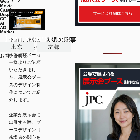
Web
Movie
Catalog
Display
CG
AI
AD
Market
人気の記事
今回は、東京と
東京
京都
福井に本社を構
える建材メーカ
お問い合わせ
ー様よりご依頼
いただきまし
た、
展示会ブー
ス
のデザイン制
作についてご紹
介します。
企業が展示会に
出展する際、ブ
ースデザインは
来場者の関心を