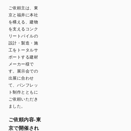
ウト設
ご依頼主は、東
計
京と福井に本社
統一感
を構える、建物
と奥行
を支えるコンク
きを感
リートパイルの
じさせ
設計・製造・施
るデザ
工をトータルサ
イン
ポートする建材
正面壁
メーカー様で
面デザ
す。展示会での
インと
出展に合わせ
展示台
て、パンフレッ
企業ブ
ト制作とともに
ースデ
ご依頼いただき
ザイン
ました。
の完成
ご依頼内容-東
展示会
京で開催され
ブース