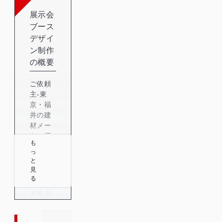
展示会
ブース
デザイ
ン制作
の概要
ご依頼
主-東
京・福
井の建
材メー
カー様-
も
ご依頼
っ
と
内容-東
見
京で開
る
催され
る展示
会のブ
ースデ