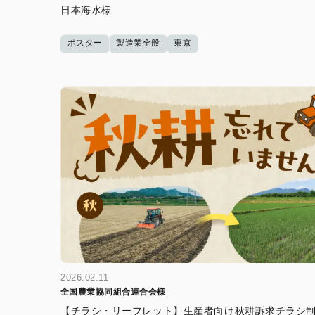
日本海水様
ポスター
製造業全般
東京
2026.02.11
全国農業協同組合連合会様
【チラシ・リーフレット】生産者向け秋耕訴求チラシ制