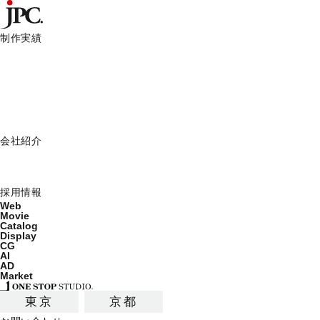
制作実績
制作実績一覧
カタログ制作・パンフレットデザイン会社はJPC
ポスター制作
Web
Movie
Catalog
Display
ポスター制作の実績/事例
会社紹介
ミッション
会社概要
ポスターの最新デザイン制作実績を公開しています。
採用情報
Web
Movie
Catalog
Display
CG
制作サービス
AI
AD
Market
カタログ
パンフレット
チラシ・リー
東京
京都
見本帳
ロゴ・イラスト
記念誌・社史