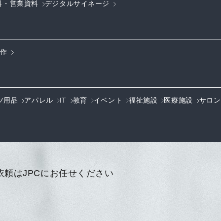
料・営業資料
デジタルサイネージ
制作
ツ用品
アパレル
IT
教育
イベント
福祉施設
医療施設
サロン
頼はJPCにお任せください
。
、