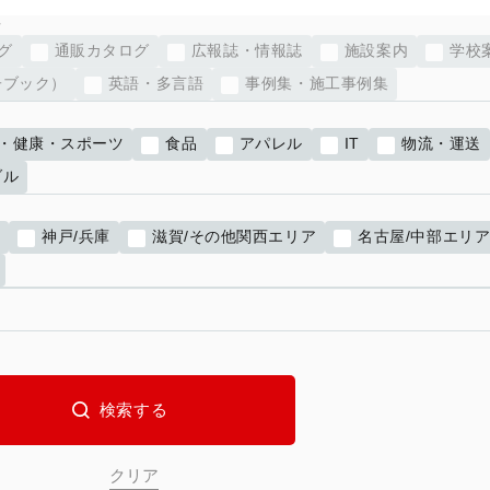
グ
通販カタログ
広報誌・情報誌
施設案内
学校
子ブック）
英語・多言語
事例集・施工事例集
・健康・スポーツ
食品
アパレル
IT
物流・運送
ダル
都
神戸/兵庫
滋賀/その他関西エリア
名古屋/中部エリ