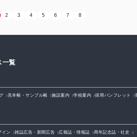
2
3
4
5
6
7
8
ス一覧
グ
見本帳・サンプル帳
施設案内
学校案内
採用パンフレット
ザイン
雑誌広告・新聞広告
広報誌・情報誌
周年記念誌・社史