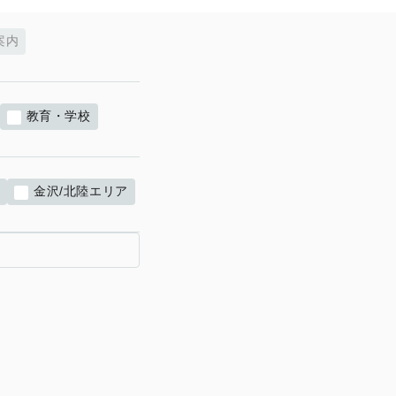
案内
教育・学校
ア
金沢/北陸エリア