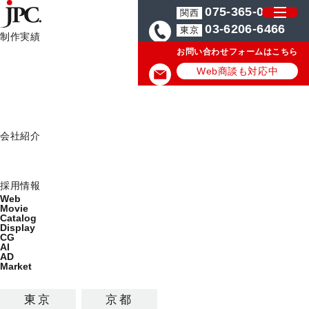
075-365-0571
関西
03-6206-6466
東京
制作実績
お問い合わせフォームはこちら
制作実績一覧
カタログ制作・パンフレットデザイン会社はJPC
美容・健康・スポーツ
Web
Web商談も対応中
Movie
Catalog
美容・健康・スポーツのカタロ
Display
会社紹介
グ・パンフレット制作の実績/事
ミッション
例
会社概要
採用情報
Web
Movie
美容・健康・スポーツのカタログ・パンフレットの最新デ
Catalog
Display
ザイン制作実績を公開しています。
CG
AI
AD
カテゴリから探す
Market
制作サービス
東京
京都
カタログ
パンフレット