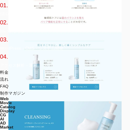
01.
SEO対策・キーワード設計
02.
Webデザイン
03.
WordPress・CMS・システム開発
04.
アクセス解析・運用
料金
流れ
FAQ
制作マガジン
Web
Movie
Catalog
Display
CG
AI
AD
Market