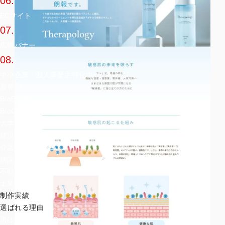
06.
ECサイト
07.
広告バナー
08.
中小企業・個人事業主特化ホームページ
業界別
BtoB企業
BtoC企業
大学・学校
建設
介護・老人ホーム
病院
不動産
士業
制作実績
選ばれる理由
選ばれる理由TOP