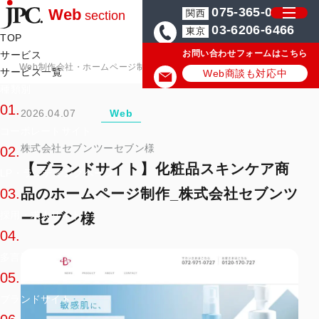
075-365-0571
Web
関西
section
03-6206-6466
東京
TOP
お問い合わせフォームはこちら
サービス
Web制作会社・ホームページ制作会社のJPC
ホームページ・Web制作
サービス一覧
Web商談も対応中
種類別
01.
2026.04.07
Web
コーポレートサイト
株式会社セブンツーセブン様
02.
【ブランドサイト】化粧品スキンケア商
LP・ランディングページ
品のホームページ制作_株式会社セブンツ
03.
採用・求人サイト
ーセブン様
04.
多言語サイト
05.
ブランドサイト