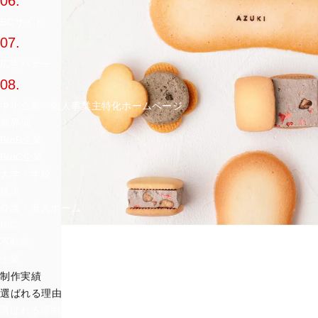
06.
ECサイト
07.
広告バナー
08.
中小企業・個人事業主特化ホームページ
業界別
BtoB企業
BtoC企業
大学・学校
建設
介護・老人ホーム
病院
不動産
士業
制作実績
選ばれる理由
選ばれる理由TOP