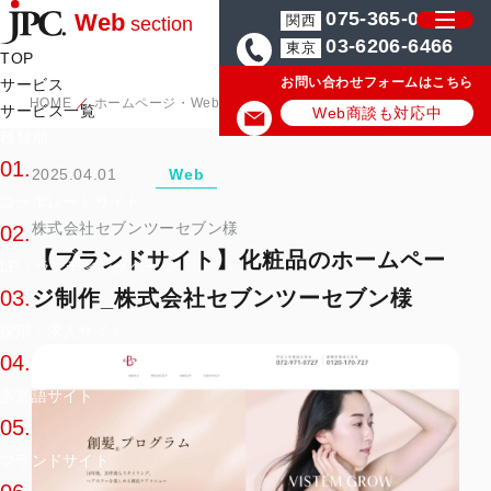
075-365-0571
Web
関西
section
03-6206-6466
東京
TOP
お問い合わせフォームはこちら
サービス
HOME
ホームページ・Web制作の実績/事例
【ブランドサイト】化
サービス一覧
Web商談も対応中
種類別
01.
2025.04.01
Web
コーポレートサイト
株式会社セブンツーセブン様
02.
【ブランドサイト】化粧品のホームペー
LP・ランディングページ
ジ制作_株式会社セブンツーセブン様
03.
採用・求人サイト
04.
多言語サイト
05.
ブランドサイト