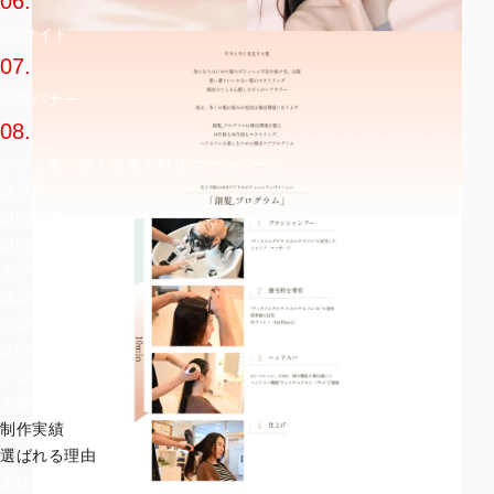
06.
ECサイト
07.
広告バナー
08.
中小企業・個人事業主特化ホームページ
業界別
BtoB企業
BtoC企業
大学・学校
建設
介護・老人ホーム
病院
不動産
士業
制作実績
選ばれる理由
選ばれる理由TOP