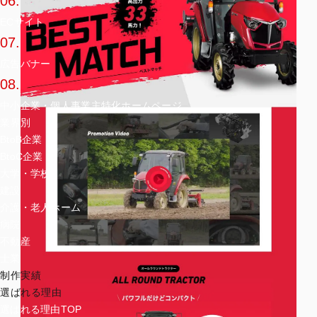
06.
ECサイト
07.
広告バナー
08.
中小企業・個人事業主特化ホームページ
業界別
BtoB企業
BtoC企業
大学・学校
建設
介護・老人ホーム
病院
不動産
士業
制作実績
選ばれる理由
選ばれる理由TOP