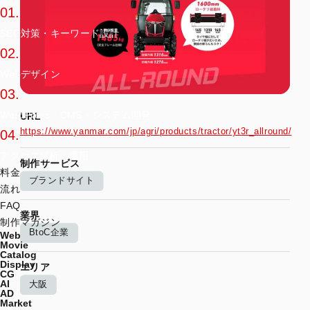
01.
SEO対策・キーワード設計
02.
Webデザイン
03.
WordPress・CMS・システム開発
URL
https://www.yanmar.com/jp/agri/products/tractor/yt3r_allround/
04.
アクセス解析・運用
制作サービス
料金
ブランドサイト
流れ
FAQ
業界
制作マガジン
BtoC企業
Web
Movie
Catalog
Display
エリア
CG
AI
大阪
AD
Market