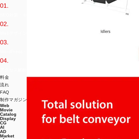
01.
SEO対策・キーワード設計
02.
Webデザイン
03.
WordPress・CMS・システム開発
04.
アクセス解析・運用
料金
流れ
FAQ
制作マガジン
Web
Movie
Catalog
Display
CG
AI
AD
Market