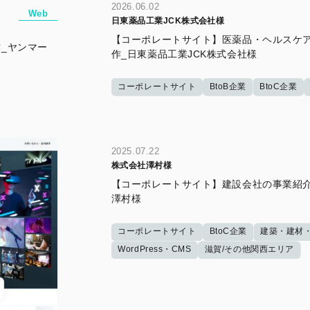
2026.06.02
Web
日東薬品工業JCK株式会社様
【コーポレートサイト】医薬品・ヘルスケ
_ヤンマー
作_日東薬品工業JCK株式会社様
コーポレートサイト
BtoB企業
BtoC企業
2025.07.22
株式会社澤村様
【コーポレートサイト】建設会社の事業紹介
澤村様
コーポレートサイト
BtoC企業
建築・建材
WordPress・CMS
滋賀/その他関西エリア