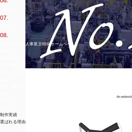
06.
ECサイト
07.
広告バナー
08.
中小企業・個人事業主特化ホームページ
業界別
BtoB企業
BtoC企業
大学・学校
建設
介護・老人ホーム
病院
不動産
士業
制作実績
選ばれる理由
選ばれる理由TOP