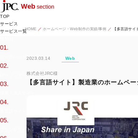
Web
section
TOP
サービス
HOME
ホームページ・Web制作の実績/事例
【多言語サイ
サービス一覧
種類別
01.
コーポレートサイト
2023.03.14
Web
02.
株式会社JRC様
LP・ランディングページ
【多言語サイト】製造業のホームページ
03.
採用・求人サイト
04.
多言語サイト
05.
ブランドサイト