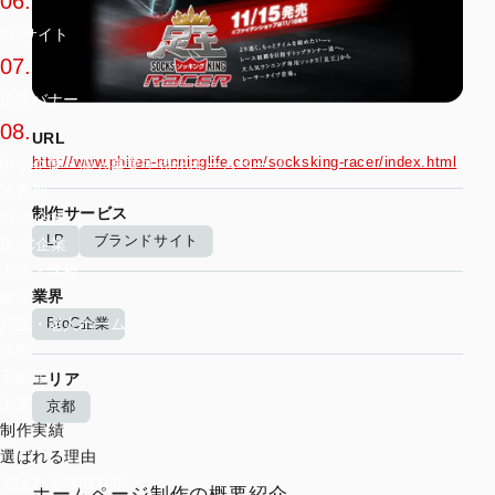
06.
ECサイト
07.
広告バナー
08.
URL
http://www.phiten-runninglife.com/socksking-racer/index.html
中小企業・個人事業主特化ホームページ
業界別
制作サービス
BtoB企業
LP
ブランドサイト
BtoC企業
大学・学校
業界
建設
BtoC企業
介護・老人ホーム
病院
不動産
エリア
士業
京都
制作実績
選ばれる理由
選ばれる理由TOP
ホームページ制作の概要紹介