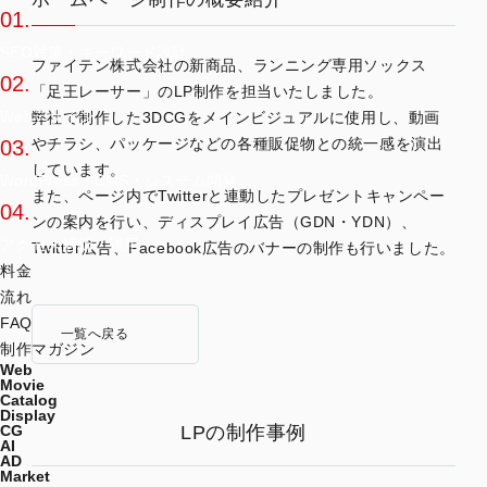
01.
SEO対策・キーワード設計
ファイテン株式会社の新商品、ランニング専用ソックス
02.
「足王レーサー」のLP制作を担当いたしました。
Webデザイン
弊社で制作した3DCGをメインビジュアルに使用し、動画
やチラシ、パッケージなどの各種販促物との統一感を演出
03.
しています。
WordPress・CMS・システム開発
また、ページ内でTwitterと連動したプレゼントキャンペー
04.
ンの案内を行い、ディスプレイ広告（GDN・YDN）、
アクセス解析・運用
Twitter広告、Facebook広告のバナーの制作も行いました。
料金
流れ
FAQ
一覧へ戻る
制作マガジン
Web
Movie
Catalog
Display
LPの制作事例
CG
AI
AD
Market