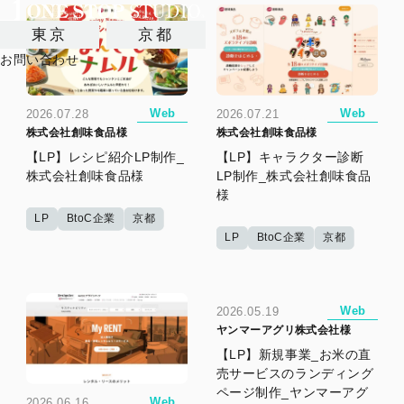
東京
京都
お問い合わせ
Web
Web
2026.07.28
2026.07.21
株式会社創味食品様
株式会社創味食品様
【LP】レシピ紹介LP制作_
【LP】キャラクター診断
株式会社創味食品様
LP制作_株式会社創味食品
様
LP
BtoC企業
京都
LP
BtoC企業
京都
Web
2026.05.19
ヤンマーアグリ株式会社様
【LP】新規事業_お米の直
売サービスのランディング
ページ制作_ヤンマーアグ
Web
2026.06.16