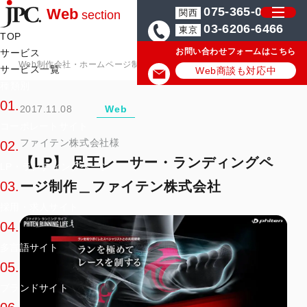
075-365-0571
Web
関西
section
03-6206-6466
東京
TOP
お問い合わせフォームはこちら
サービス
Web制作会社・ホームページ制作会社のJPC
ホームページ・Web制作
サービス一覧
Web商談も対応中
種類別
01.
2017.11.08
Web
コーポレートサイト
ファイテン株式会社様
02.
【LP】 足王レーサー・ランディングペ
LP・ランディングページ
ージ制作＿ファイテン株式会社
03.
採用・求人サイト
04.
多言語サイト
05.
ブランドサイト