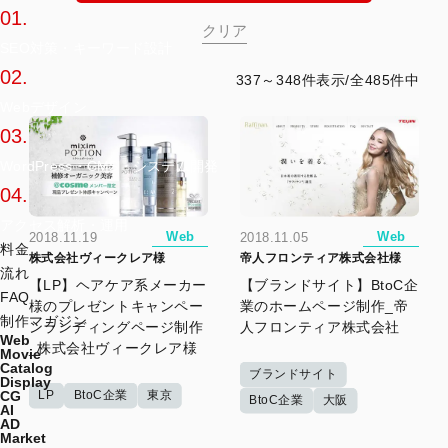
01.
SEO対策・キーワード設計
02.
337～348件表示/全485件中
Webデザイン
03.
WordPress・CMS・システム開発
04.
アクセス解析・運用
Web
Web
2018.11.19
2018.11.05
料金
株式会社ヴィークレア様
帝人フロンティア株式会社様
流れ
【LP】ヘアケア系メーカー
【ブランドサイト】BtoC企
FAQ
様のプレゼントキャンペー
業のホームページ制作_帝
制作マガジン
ンランディングページ制作
人フロンティア株式会社
Web
_株式会社ヴィークレア様
Movie
Catalog
ブランドサイト
Display
LP
BtoC企業
東京
CG
BtoC企業
大阪
AI
AD
Market