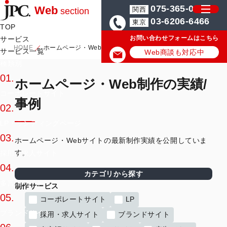
075-365-0571
Web
関西
section
03-6206-6466
東京
TOP
お問い合わせフォームはこちら
サービス
HOME
ホームページ・Web制作の実績/事例
サービス一覧
Web商談も対応中
種類別
01.
ホームページ・Web制作の実績/
コーポレートサイト
事例
02.
LP・ランディングページ
03.
ホームページ・Webサイトの最新制作実績を公開していま
す。
採用・求人サイト
04.
カテゴリから探す
多言語サイト
制作サービス
05.
コーポレートサイト
LP
ブランドサイト
採用・求人サイト
ブランドサイト