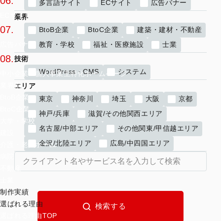
06.
多言語サイト
ECサイト
広告バナー
ECサイト
業界
07.
BtoB企業
BtoC企業
建築・建材・不動産
教育・学校
福祉・医療施設
士業
広告バナー
08.
技術
WordPress・CMS
システム
中小企業・個人事業主特化ホームページ
業界別
エリア
BtoB企業
東京
神奈川
埼玉
大阪
京都
BtoC企業
神戸/兵庫
滋賀/その他関西エリア
大学・学校
名古屋/中部エリア
その他関東/甲信越エリア
建設
金沢/北陸エリア
広島/中四国エリア
介護・老人ホーム
病院
不動産
士業
制作実績
選ばれる理由
選ばれる理由TOP