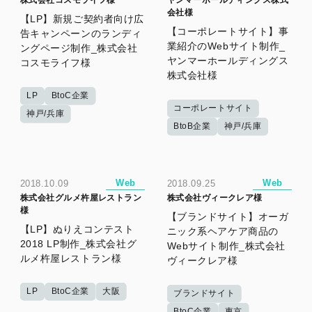
会社様
【LP】新規ご契約者向け広
【コーポレートサイト】事
告キャンペーンのランディ
業紹介のWebサイト制作​_
ングページ制作_株式会社
ヤンマーホールディングス
コスモライフ様
株式会社様
LP
BtoC企業
コーポレートサイト
神戸/兵庫
BtoB企業
神戸/兵庫
Web
Web
2018.10.09
2018.09.25
株式会社グルメ杵屋レストラン
株式会社ヴィークレア様
様
【ブランドサイト】オーガ
【LP】ぬりえコンテスト
ニック系ヘアケア商品の
2018 LP制作_株式会社グ
Webサイト制作_株式会社
ルメ杵屋レストラン様
ヴィークレア様
LP
BtoC企業
大阪
ブランドサイト
BtoC企業
東京