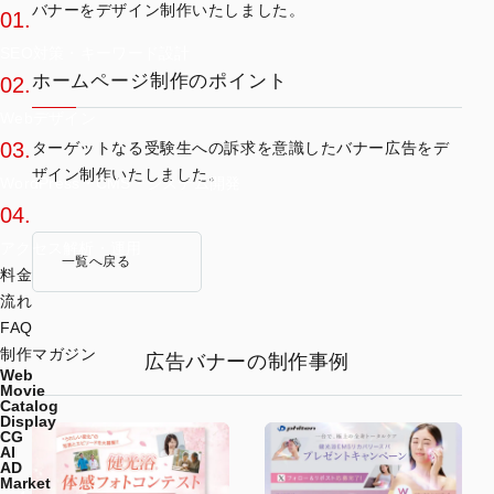
バナーをデザイン制作いたしました。
01.
SEO対策・キーワード設計
ホームページ制作のポイント
02.
Webデザイン
03.
ターゲットなる受験生への訴求を意識したバナー広告をデ
ザイン制作いたしました。
WordPress・CMS・システム開発
04.
アクセス解析・運用
一覧へ戻る
料金
流れ
FAQ
制作マガジン
広告バナーの制作事例
Web
Movie
Catalog
Display
CG
AI
AD
Market