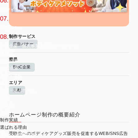
06.
ECサイト
07.
広告バナー
08.
制作サービス
広告バナー
中小企業・個人事業主特化ホームページ
業界別
業界
BtoB企業
BtoC企業
BtoC企業
大学・学校
エリア
建設
京都
介護・老人ホーム
病院
不動産
士業
ホームページ制作の概要紹介
制作実績
選ばれる理由
受験生へのボディケアグッズ販売を促進するWEB/SNS広告
選ばれる理由TOP