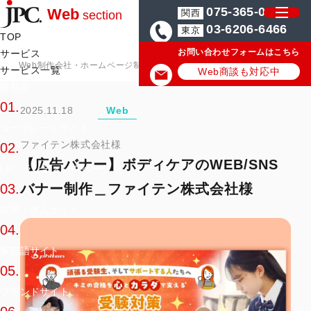
075-365-0571
Web
関西
section
03-6206-6466
東京
TOP
お問い合わせフォームはこちら
サービス
Web制作会社・ホームページ制作会社のJPC
ホームページ・Web制作
サービス一覧
Web商談も対応中
種類別
01.
2025.11.18
Web
コーポレートサイト
ファイテン株式会社様
02.
【広告バナー】ボディケアのWEB/SNS
LP・ランディングページ
バナー制作＿ファイテン株式会社様
03.
採用・求人サイト
04.
多言語サイト
05.
ブランドサイト