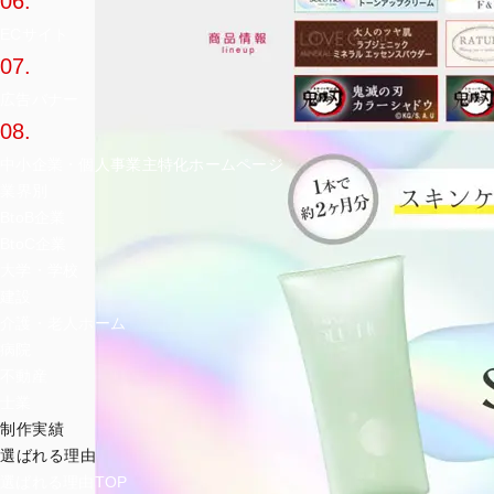
06.
ECサイト
07.
広告バナー
08.
中小企業・個人事業主特化ホームページ
業界別
BtoB企業
BtoC企業
大学・学校
建設
介護・老人ホーム
病院
不動産
士業
制作実績
選ばれる理由
選ばれる理由TOP