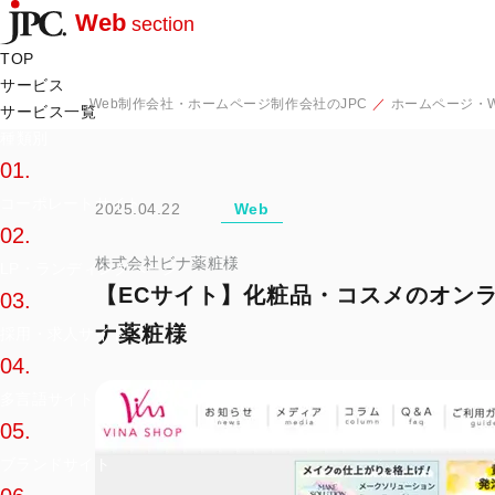
Web
section
TOP
サービス
Web制作会社・ホームページ制作会社のJPC
ホームページ・W
サービス一覧
種類別
01.
コーポレートサイト
2025.04.22
Web
02.
株式会社ビナ薬粧様
LP・ランディングページ
【ECサイト】化粧品・コスメのオン
03.
ナ薬粧様
採用・求人サイト
04.
多言語サイト
05.
ブランドサイト