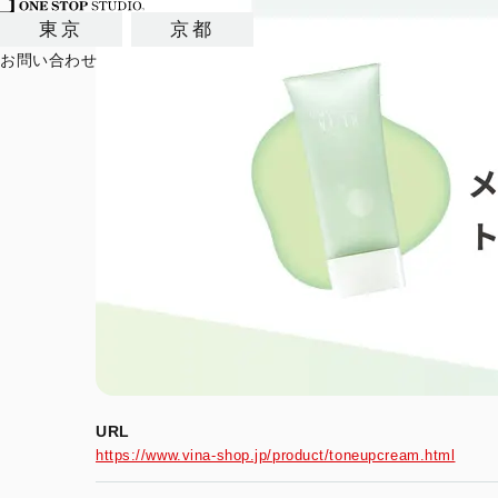
東京
京都
お問い合わせ
URL
https://www.vina-shop.jp/product/toneupcream.html