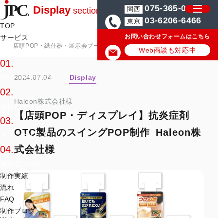
075-365-0571
Display
関西
section
03-6206-6466
東京
TOP
お問い合わせフォームはこちら
サービス
店頭POP・紙什器・展示会ブースの制作会社JPC
店頭POP・紙什器・
サービス一覧
Web商談も対応中
01.
2024.07.04
Display
POP・ディスプレイ
02.
Haleon株式会社様
紙什器
【店頭POP・ディスプレイ】抗炎症剤
03.
OTC製品のスイングPOP制作_Haleon株
オリジナル什器
式会社様
04.
展示会ブース
制作実績
流れ
FAQ
制作ブログ