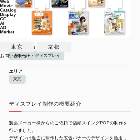
Web
Movie
Catalog
Display
CG
AI
AD
Market
東京
京都
制作サービス
店頭POP・ディスプレイ
お問い合わせ
エリア
東京
ディスプレイ制作の概要紹介
製薬メーカー様からのご依頼で店頭スイングPOPの制作を
行いました。
デザインは過去に制作した広告バナーのデザインを活用し