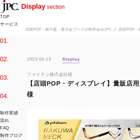
Display
section
TOP
サービス
店頭POP・紙什器・展示会ブースの制作会社JPC
店頭POP
サービス一覧
01.
POP・ディスプレイ
02.
2023.04.13
Display
紙什器
ファイテン株式会社様
03.
【店頭POP・ディスプレイ】量販店用
オリジナル什器
様
04.
展示会ブース
制作実績
流れ
FAQ
制作ブログ