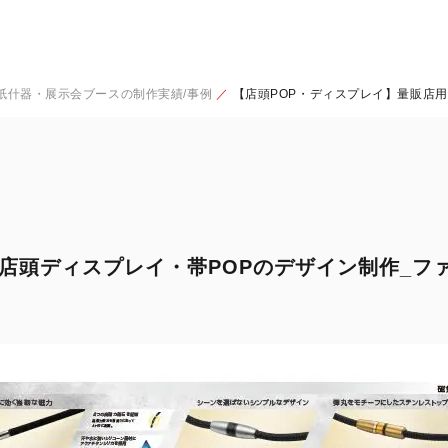
・紙什器・展示会ブースの制作実績/事例
【店頭POP・ディスプレイ】量販店
店頭ディスプレイ・帯POPのデザイン制作_フ