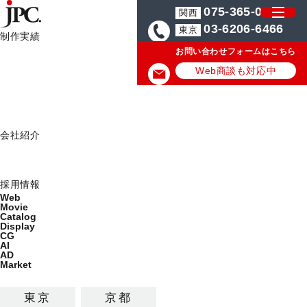
075-365-0571
関西
03-6206-6466
東京
制作実績
お問い合わせフォームはこちら
制作実績一覧
HOME
業界制作の実績/事例
Web
Web商談も対応中
Movie
Catalog
業界制作の実績/事例
Display
会社紹介
ミッション
業界の最新制作実績を公開しています。
会社概要
採用情報
カテゴリから探す
Web
Movie
制作サービス
Catalog
コーポレートサイト
LP
Display
CG
AI
採用・求人サイト
ブランドサイト
AD
Market
多言語サイト
ECサイト
広告バナー
業界
東京
京都
BtoB企業
BtoC企業
建築・建材・不動産