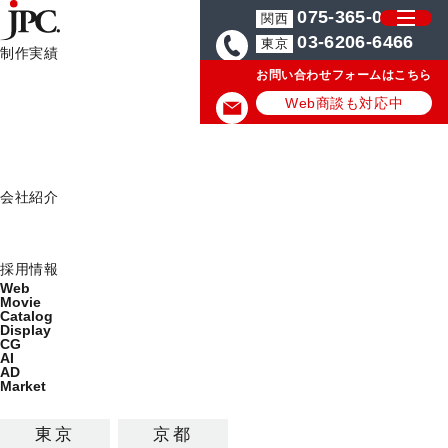
075-365-0571
関西
03-6206-6466
東京
制作実績
お問い合わせフォームはこちら
制作実績一覧
HOME
広告制作実績
Web
Web商談も対応中
Movie
広告制作実績
Catalog
Display
Works
会社紹介
ミッション
会社概要
Web/映像/カタログ/店頭ディスプレイの最新制作実績を公
採用情報
Web
開しています。
Movie
Catalog
Display
ALL
Web
Movie
CG
AI
AD
Catalog
Display
Market
東京
京都