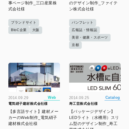
事ページ制作_三口産業株
のデザイン制作_ファイテ
式会社様
ン株式会社様
ブランドサイト
パンフレット
BtoC企業
大阪
広報誌・情報誌
美容・健康・スポーツ
京都
Web
Catalog
2014.09.29
2014.09.25
電気硝子建材株式会社様
寿工芸株式会社様
【多言語サイト】建材メー
【パッケージデザイン】
カーのWeb制作_電気硝子
LEDライト（水槽用）スリ
建材株式会社様
ム型のデザイン制作_寿工