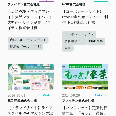
ファイテン株式会社様
NOK株式会社様
【店頭POP・ディスプレ
【コーポレートサイト】
イ】大阪マラソンイベント
BtoB企業のホームページ制
大型のデザイン制作_ファ
作_NOK株式会社様
イテン株式会社様
コーポレートサイト
店頭POP・ディスプレイ
多言語サイト
BtoB企業
展示会ブース
京都
東京
Web
Catalog
2014.10.01
2014.09.29
三口産業株式会社様
ファイテン株式会社様
【ブランドサイト】ライフ
【パンフレット】定期刊行
スタイルWebマガジンの記
情報誌 「もっと！桑葉」